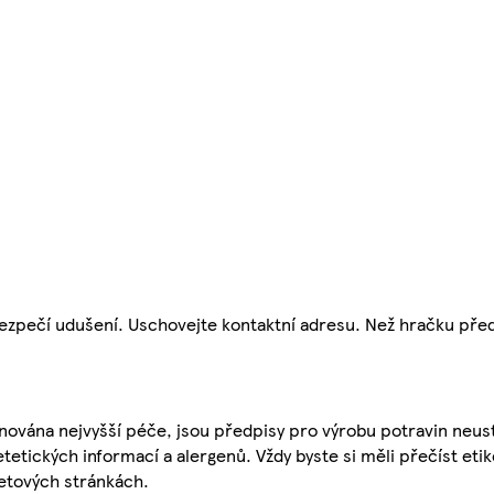
ezpečí udušení. Uschovejte kontaktní adresu. Než hračku před
nována nejvyšší péče, jsou předpisy pro výrobu potravin neust
etetických informací a alergenů. Vždy byste si měli přečíst eti
etových stránkách.