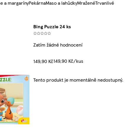
e a margaríny
Pekárna
Maso a lahůdky
Mražené
Trvanlivé
Bing Puzzle 24 ks
Zatím žádné hodnocení
149,90 Kč/kus
149,90 Kč
Tento produkt je momentálně nedostupný.