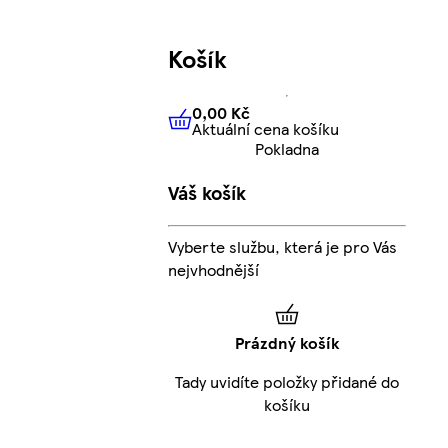
Košík
0,00 Kč
Aktuální cena košíku
0,00 Kč
Aktuální cena košíku
Pokladna
Váš košík
Vyberte službu, která je pro Vás
nejvhodnější
Prázdný košík
Tady uvidíte položky přidané do
košíku