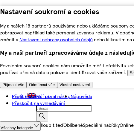
Nastavení soukromí a cookies
My a našich 18 partnerů používáme nebo ukládáme soubory coo
zobrazovat například také personalizovanou reklamu. V opačn
změnit v
Nastavení ochrany osobních údajů
nebo kliknutím na 
My a naši partneři zpracováváme údaje z následuj
Povolením souborů cookies nám umožníte měřit efektivitu zobr
používat přesná data o poloze a identifikovat vaše zařízení.
Se
Přijmout vše
Odmítnout vše
Vlastní nastavení
Přejít na hlavní obsah
English
Můj první nákup
Nápověda
Přeskočit na vyhledávání
Koupit teď
Oblíbené
Speciální nabídky
Online
Všechny kategorie