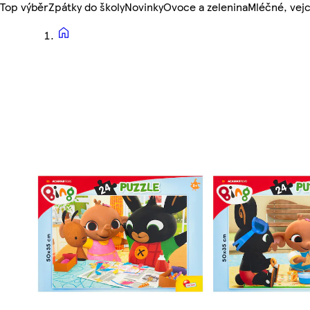
Top výběr
Zpátky do školy
Novinky
Ovoce a zelenina
Mléčné, vejc