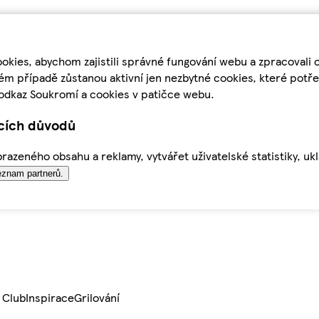
kies, abychom zajistili správné fungování webu a zpracovali 
ém případě zůstanou aktivní jen nezbytné cookies, které pot
odkaz Soukromí a cookies v patičce webu.
ících důvodů
azeného obsahu a reklamy, vytvářet uživatelské statistiky, uk
znam partnerů.
 Club
Inspirace
Grilování