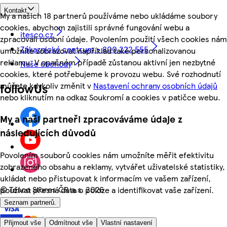
Kontakt
My a našich 18 partnerů používáme nebo ukládáme soubory
cookies, abychom zajistili správné fungování webu a
itesco.cz
zpracovali osobní údaje. Povolením použití všech cookies nám
Zákaznické centrum - 800 222 555
umožníte zobrazovat například také personalizovanou
reklamu. V opačném případě zůstanou aktivní jen nezbytné
Naše obchody
cookies, které potřebujeme k provozu webu. Své rozhodnutí
můžete kdykoliv změnit v
Nastavení ochrany osobních údajů
followUs
nebo kliknutím na odkaz Soukromí a cookies v patičce webu.
My a naši partneři zpracováváme údaje z
následujících důvodů
Povolením souborů cookies nám umožníte měřit efektivitu
zobrazeného obsahu a reklamy, vytvářet uživatelské statistiky,
ukládat nebo přistupovat k informacím ve vašem zařízení,
©
Tesco Stores ČR a.s. 2026
používat přesná data o poloze a identifikovat vaše zařízení.
Seznam partnerů.
Přijmout vše
Odmítnout vše
Vlastní nastavení