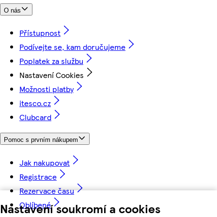
O nás
Přístupnost
Podívejte se, kam doručujeme
Poplatek za službu
Nastavení Cookies
Možnosti platby
itesco.cz
Clubcard
Pomoc s prvním nákupem
Jak nakupovat
Registrace
Rezervace času
Oblíbené
Nastavení soukromí a cookies