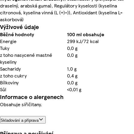
draselný, arabská guma), Regulátory kyselosti (kyselina
citronová, kyselina vinná (L (+)-)), Antioxidant (kyselina L-
askorbová)
Výživové údaje
Běžné hodnoty
100 ml obsahuje
Energie
299 kJ/72 kcal
Tuky
0,0 g
z toho nasycené mastné
0,0 g
kyseliny
Sacharidy
1,0 g
z toho cukry
0,4 g
Bílkoviny
0,0 g
Sůl
<0,01 g
Informace o alergenech
Obsahuje siřičitany.
Skladování a příprava
Příprava a používání