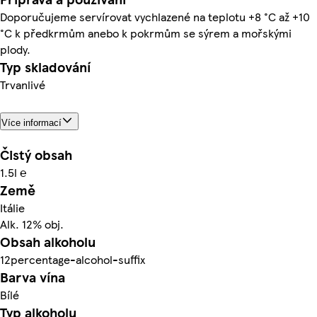
Doporučujeme servírovat vychlazené na teplotu +8 °C až +10
°C k předkrmům anebo k pokrmům se sýrem a mořskými
plody.
Typ skladování
Trvanlivé
Více informací
Čistý obsah
1.5l ℮
Země
Itálie
Alk. 12% obj.
Obsah alkoholu
12percentage-alcohol-suffix
Barva vína
Bílé
Typ alkoholu