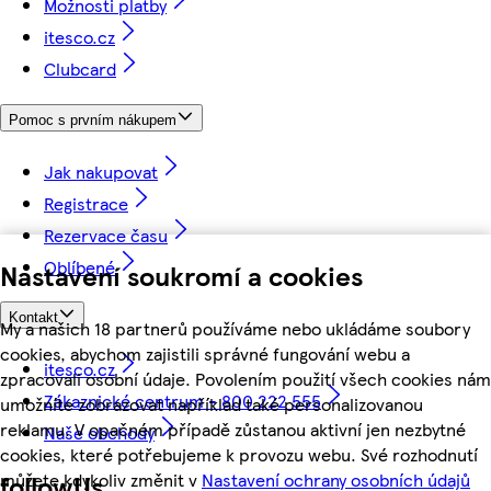
Možnosti platby
itesco.cz
Clubcard
Pomoc s prvním nákupem
Jak nakupovat
Registrace
Rezervace času
Oblíbené
Nastavení soukromí a cookies
Kontakt
My a našich 18 partnerů používáme nebo ukládáme soubory
cookies, abychom zajistili správné fungování webu a
itesco.cz
zpracovali osobní údaje. Povolením použití všech cookies nám
Zákaznické centrum - 800 222 555
umožníte zobrazovat například také personalizovanou
reklamu. V opačném případě zůstanou aktivní jen nezbytné
Naše obchody
cookies, které potřebujeme k provozu webu. Své rozhodnutí
můžete kdykoliv změnit v
Nastavení ochrany osobních údajů
followUs