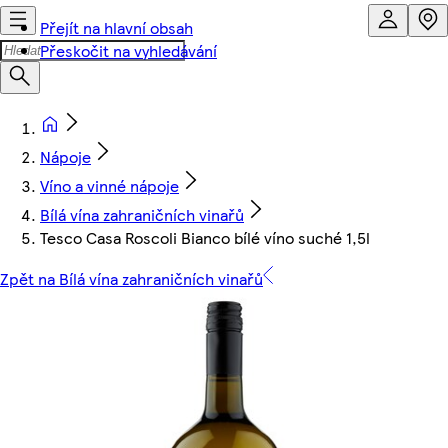
Přejít na hlavní obsah
Přeskočit na vyhledávání
Nápoje
Víno a vinné nápoje
Bílá vína zahraničních vinařů
Tesco Casa Roscoli Bianco bílé víno suché 1,5l
Zpět na Bílá vína zahraničních vinařů