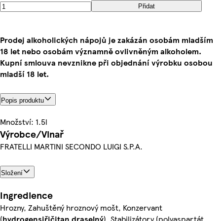
Přidat
Prodej alkoholických nápojů je zakázán osobám mladším
18 let nebo osobám významně ovlivněným alkoholem.
Kupní smlouva nevznikne při objednání výrobku osobou
mladší 18 let.
Popis produktu
Množství: 1.5l
Výrobce/Vinař
FRATELLI MARTINI SECONDO LUIGI S.P.A.
Složení
Ingredience
Hrozny, Zahuštěný hroznový mošt, Konzervant
(
hydrogensiřičitan draselný
), Stabilizátory (polyaspartát