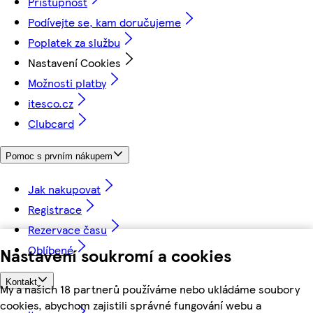
Přístupnost
Podívejte se, kam doručujeme
Poplatek za službu
Nastavení Cookies
Možnosti platby
itesco.cz
Clubcard
Pomoc s prvním nákupem
Jak nakupovat
Registrace
Rezervace času
Oblíbené
Nastavení soukromí a cookies
Kontakt
My a našich 18 partnerů používáme nebo ukládáme soubory
cookies, abychom zajistili správné fungování webu a