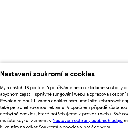
Nastavení soukromí a cookies
My a našich 18 partnerů používáme nebo ukládáme soubory co
abychom zajistili správné fungování webu a zpracovali osobní 
Povolením použití všech cookies nám umožníte zobrazovat na
také personalizovanou reklamu. V opačném případě zůstanou a
nezbytné cookies, které potřebujeme k provozu webu. Své ro
můžete kdykoliv změnit v
Nastavení ochrany osobních údajů
n
kliknutím na odkaz Soukromí a cookies v patičce webu.