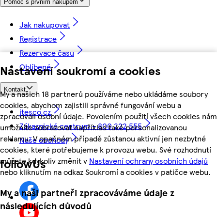
Pomoc s prvním nákupem
Jak nakupovat
Registrace
Rezervace času
Oblíbené
Nastavení soukromí a cookies
Kontakt
My a našich 18 partnerů používáme nebo ukládáme soubory
cookies, abychom zajistili správné fungování webu a
itesco.cz
zpracovali osobní údaje. Povolením použití všech cookies nám
Zákaznické centrum - 800 222 555
umožníte zobrazovat například také personalizovanou
reklamu. V opačném případě zůstanou aktivní jen nezbytné
Naše obchody
cookies, které potřebujeme k provozu webu. Své rozhodnutí
můžete kdykoliv změnit v
Nastavení ochrany osobních údajů
followUs
nebo kliknutím na odkaz Soukromí a cookies v patičce webu.
My a naši partneři zpracováváme údaje z
následujících důvodů