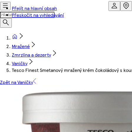
Přejít na hlavní obsah
Přeskočit na vyhledávání
Mražené
Zmrzlina a dezerty
Vaničky
Tesco Finest Smetanový mražený krém čokoládový s kou
Zpět na Vaničky