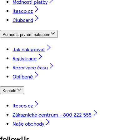
Možnosti platby
itesco.cz
Clubcard
Pomoc s prvním nákupem
Jak nakupovat
Registrace
Rezervace času
Oblíbené
Kontakt
itesco.cz
Zákaznické centrum - 800 222 555
Naše obchody
followUs