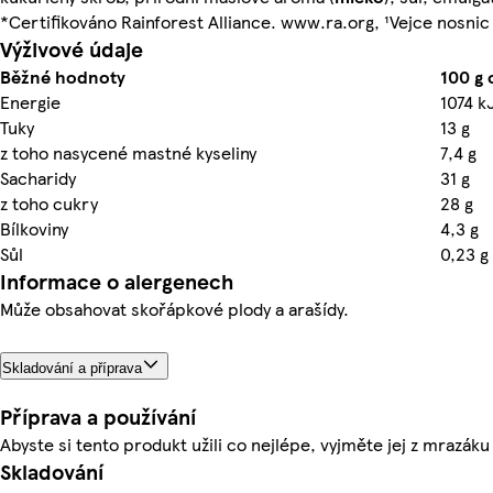
*Certifikováno Rainforest Alliance. www.ra.org, ¹Vejce nosnic
Výživové údaje
Běžné hodnoty
100 g
Energie
1074 k
Tuky
13 g
z toho nasycené mastné kyseliny
7,4 g
Sacharidy
31 g
z toho cukry
28 g
Bílkoviny
4,3 g
Sůl
0,23 g
Informace o alergenech
Může obsahovat skořápkové plody a arašídy.
Skladování a příprava
Příprava a používání
Abyste si tento produkt užili co nejlépe, vyjměte jej z mrazák
Skladování