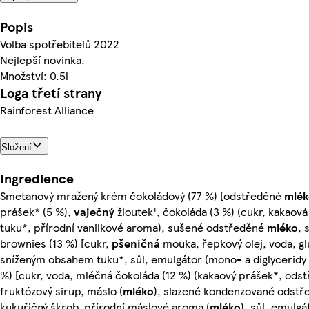
Popis
Volba spotřebitelů 2022
Nejlepší novinka.
Množství: 0.5l
Loga třetí strany
Rainforest Alliance
Složení
Ingredience
Smetanový mražený krém čokoládový (77 %) [odstředěné
mlék
prášek* (5 %),
vaječný
žloutek¹, čokoláda (3 %) (cukr, kakao
tuku*, přírodní vanilkové aroma), sušené odstředěné
mléko
, 
brownies (13 %) [cukr,
pšeničná
mouka, řepkový olej, voda, g
sníženým obsahem tuku*, sůl, emulgátor (mono- a diglyceridy 
%) [cukr, voda, mléčná čokoláda (12 %) (kakaový prášek*, od
fruktózový sirup, máslo (
mléko
), slazené kondenzované odstř
kukuřičný škrob, přírodní máslové aroma (
mléko
), sůl, emulgá