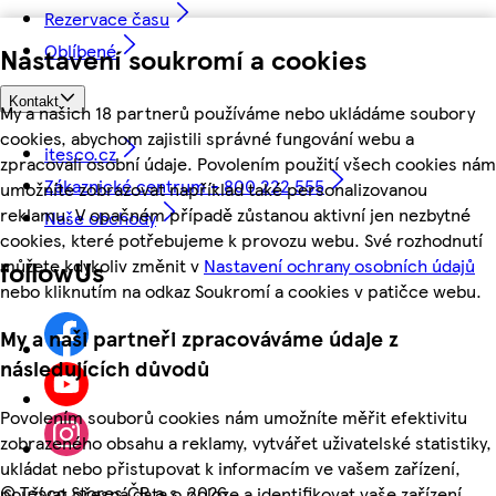
Rezervace času
Oblíbené
Nastavení soukromí a cookies
Kontakt
My a našich 18 partnerů používáme nebo ukládáme soubory
cookies, abychom zajistili správné fungování webu a
itesco.cz
zpracovali osobní údaje. Povolením použití všech cookies nám
Zákaznické centrum - 800 222 555
umožníte zobrazovat například také personalizovanou
reklamu. V opačném případě zůstanou aktivní jen nezbytné
Naše obchody
cookies, které potřebujeme k provozu webu. Své rozhodnutí
můžete kdykoliv změnit v
Nastavení ochrany osobních údajů
followUs
nebo kliknutím na odkaz Soukromí a cookies v patičce webu.
My a naši partneři zpracováváme údaje z
následujících důvodů
Povolením souborů cookies nám umožníte měřit efektivitu
zobrazeného obsahu a reklamy, vytvářet uživatelské statistiky,
ukládat nebo přistupovat k informacím ve vašem zařízení,
©
Tesco Stores ČR a.s. 2026
používat přesná data o poloze a identifikovat vaše zařízení.