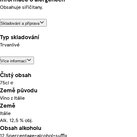
Obsahuje siřičitany.
Skladování a příprava
Typ skladování
Trvanlivé
Více informací
Čistý obsah
75cl ℮
Země původu
Víno z Itálie
Země
Itálie
Alk. 12,5 % obj.
Obsah alkoholu
12.5percentage-alcohol-suffix