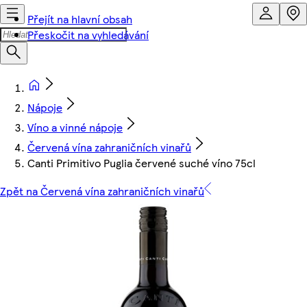
Přejít na hlavní obsah
Přeskočit na vyhledávání
Nápoje
Víno a vinné nápoje
Červená vína zahraničních vinařů
Canti Primitivo Puglia červené suché víno 75cl
Zpět na Červená vína zahraničních vinařů