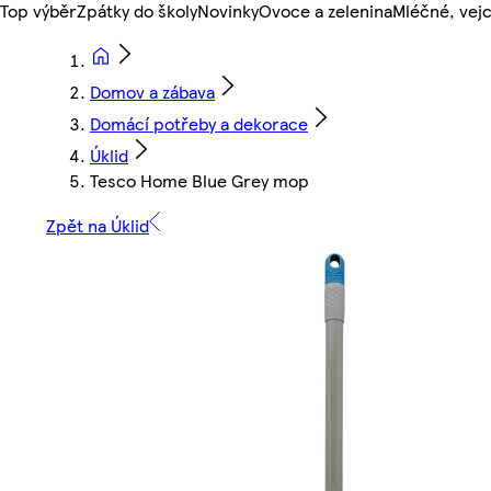
Top výběr
Zpátky do školy
Novinky
Ovoce a zelenina
Mléčné, vejc
Domov a zábava
Domácí potřeby a dekorace
Úklid
Tesco Home Blue Grey mop
Zpět na Úklid