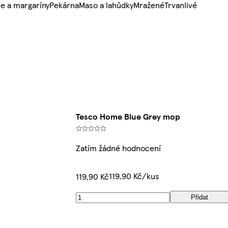
e a margaríny
Pekárna
Maso a lahůdky
Mražené
Trvanlivé
Tesco Home Blue Grey mop
Zatím žádné hodnocení
119,90 Kč/kus
119,90 Kč
Přidat