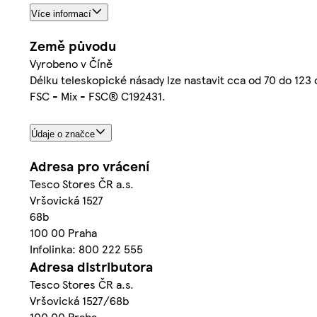
Více informací
Země původu
Vyrobeno v Číně
Délku teleskopické násady lze nastavit cca od 70 do 123
FSC - Mix - FSC® C192431.
Údaje o značce
Adresa pro vrácení
Tesco Stores ČR a.s.
Vršovická 1527
68b
100 00 Praha
Infolinka: 800 222 555
Adresa distributora
Tesco Stores ČR a.s.
Vršovická 1527/68b
100 00 Praha