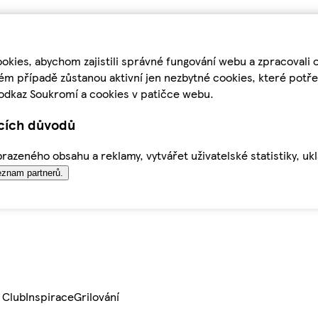
kies, abychom zajistili správné fungování webu a zpracovali 
ém případě zůstanou aktivní jen nezbytné cookies, které pot
odkaz Soukromí a cookies v patičce webu.
ících důvodů
azeného obsahu a reklamy, vytvářet uživatelské statistiky, uk
znam partnerů.
 Club
Inspirace
Grilování