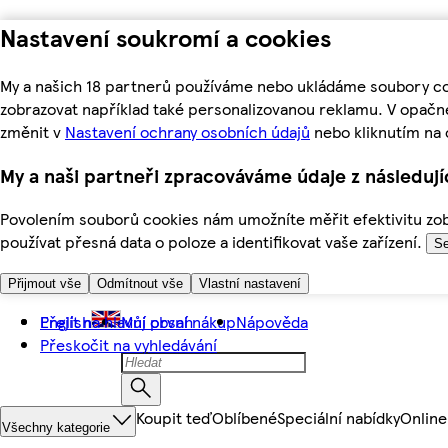
Nastavení soukromí a cookies
My a našich 18 partnerů používáme nebo ukládáme soubory coo
zobrazovat například také personalizovanou reklamu. V opačn
změnit v
Nastavení ochrany osobních údajů
nebo kliknutím na 
My a naši partneři zpracováváme údaje z následuj
Povolením souborů cookies nám umožníte měřit efektivitu zobr
používat přesná data o poloze a identifikovat vaše zařízení.
Se
Přijmout vše
Odmítnout vše
Vlastní nastavení
Přejít na hlavní obsah
English
Můj první nákup
Nápověda
Přeskočit na vyhledávání
Koupit teď
Oblíbené
Speciální nabídky
Online
Všechny kategorie