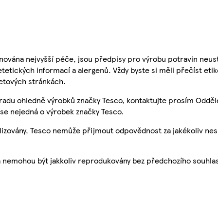
nována nejvyšší péče, jsou předpisy pro výrobu potravin neust
etetických informací a alergenů. Vždy byste si měli přečíst eti
etových stránkách.
 radu ohledně výrobků značky Tesco, kontaktujte prosím Odděl
se nejedná o výrobek značky Tesco.
ualizovány, Tesco nemůže přijmout odpovědnost za jakékoliv ne
a nemohou být jakkoliv reprodukovány bez předchozího souhla