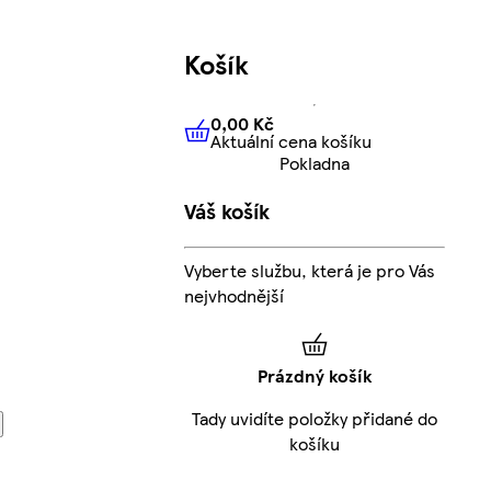
Košík
0,00 Kč
Aktuální cena košíku
0,00 Kč
Aktuální cena košíku
Pokladna
Váš košík
Vyberte službu, která je pro Vás
nejvhodnější
Prázdný košík
Tady uvidíte položky přidané do
košíku