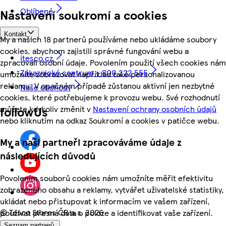
Oblíbené
Nastavení soukromí a cookies
Kontakt
My a našich 18 partnerů používáme nebo ukládáme soubory
cookies, abychom zajistili správné fungování webu a
itesco.cz
zpracovali osobní údaje. Povolením použití všech cookies nám
Zákaznické centrum - 800 222 555
umožníte zobrazovat například také personalizovanou
reklamu. V opačném případě zůstanou aktivní jen nezbytné
Naše obchody
cookies, které potřebujeme k provozu webu. Své rozhodnutí
můžete kdykoliv změnit v
Nastavení ochrany osobních údajů
followUs
nebo kliknutím na odkaz Soukromí a cookies v patičce webu.
My a naši partneři zpracováváme údaje z
následujících důvodů
Povolením souborů cookies nám umožníte měřit efektivitu
zobrazeného obsahu a reklamy, vytvářet uživatelské statistiky,
ukládat nebo přistupovat k informacím ve vašem zařízení,
©
Tesco Stores ČR a.s. 2026
používat přesná data o poloze a identifikovat vaše zařízení.
Seznam partnerů.