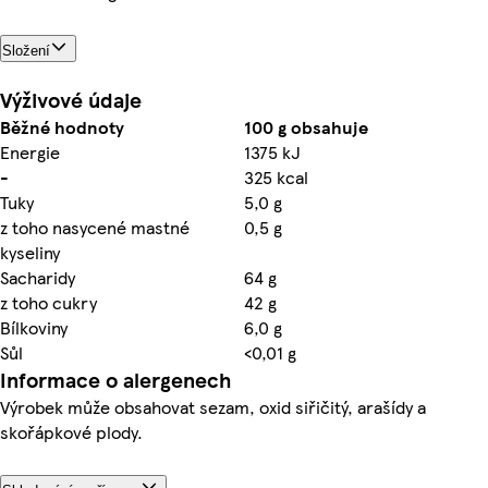
Složení
Výživové údaje
Běžné hodnoty
100 g obsahuje
Energie
1375 kJ
-
325 kcal
Tuky
5,0 g
z toho nasycené mastné
0,5 g
kyseliny
Sacharidy
64 g
z toho cukry
42 g
Bílkoviny
6,0 g
Sůl
<0,01 g
Informace o alergenech
Výrobek může obsahovat sezam, oxid siřičitý, arašídy a
skořápkové plody.