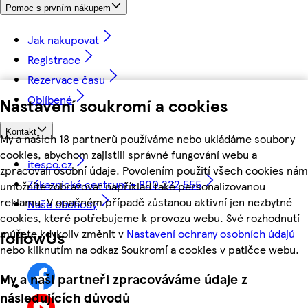
Pomoc s prvním nákupem
Jak nakupovat
Registrace
Rezervace času
Oblíbené
Nastavení soukromí a cookies
Kontakt
My a našich 18 partnerů používáme nebo ukládáme soubory
cookies, abychom zajistili správné fungování webu a
itesco.cz
zpracovali osobní údaje. Povolením použití všech cookies nám
Zákaznické centrum - 800 222 555
umožníte zobrazovat například také personalizovanou
reklamu. V opačném případě zůstanou aktivní jen nezbytné
Naše obchody
cookies, které potřebujeme k provozu webu. Své rozhodnutí
můžete kdykoliv změnit v
Nastavení ochrany osobních údajů
followUs
nebo kliknutím na odkaz Soukromí a cookies v patičce webu.
My a naši partneři zpracováváme údaje z
následujících důvodů