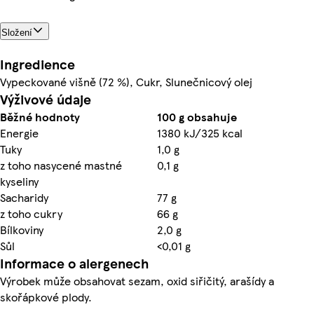
Složení
Ingredience
Vypeckované višně (72 %), Cukr, Slunečnicový olej
Výživové údaje
Běžné hodnoty
100 g obsahuje
Energie
1380 kJ/325 kcal
Tuky
1,0 g
z toho nasycené mastné
0,1 g
kyseliny
Sacharidy
77 g
z toho cukry
66 g
Bílkoviny
2,0 g
Sůl
<0,01 g
Informace o alergenech
Výrobek může obsahovat sezam, oxid siřičitý, arašídy a
skořápkové plody.