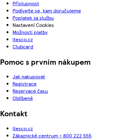
Přístupnost
Podívejte se, kam doručujeme
Poplatek za službu
Nastavení Cookies
Možnosti platby
itesco.cz
Clubcard
Pomoc s prvním nákupem
Jak nakupovat
Registrace
Rezervace času
Oblíbené
Kontakt
itesco.cz
Zákaznické centrum - 800 222 555