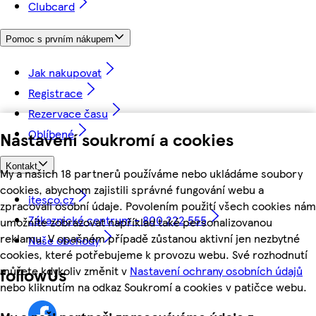
Clubcard
Pomoc s prvním nákupem
Jak nakupovat
Registrace
Rezervace času
Oblíbené
Nastavení soukromí a cookies
Kontakt
My a našich 18 partnerů používáme nebo ukládáme soubory
cookies, abychom zajistili správné fungování webu a
itesco.cz
zpracovali osobní údaje. Povolením použití všech cookies nám
Zákaznické centrum - 800 222 555
umožníte zobrazovat například také personalizovanou
reklamu. V opačném případě zůstanou aktivní jen nezbytné
Naše obchody
cookies, které potřebujeme k provozu webu. Své rozhodnutí
můžete kdykoliv změnit v
Nastavení ochrany osobních údajů
followUs
nebo kliknutím na odkaz Soukromí a cookies v patičce webu.