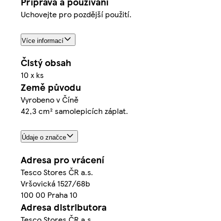
Příprava a používání
Uchovejte pro pozdější použití.
Více informací
Čistý obsah
10 x ks
Země původu
Vyrobeno v Číně
42,3 cm² samolepicích záplat.
Údaje o značce
Adresa pro vrácení
Tesco Stores ČR a.s.
Vršovická 1527/68b
100 00 Praha 10
Adresa distributora
Tesco Stores ČR a.s.