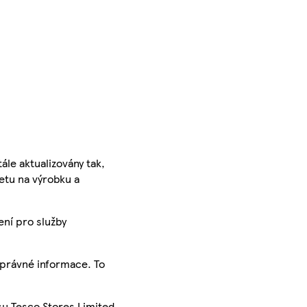
ále aktualizovány tak,
ketu na výrobku a
ení pro služby
správné informace. To
su Tesco Stores Limited