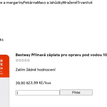
e a margaríny
Pekárna
Maso a lahůdky
Mražené
Trvanlivé
 ks
Bestway Přilnavá záplata pro opravu pod vodou 10
Zatím žádné hodnocení
3,99 Kč/kus
39,90 Kč
Přidat