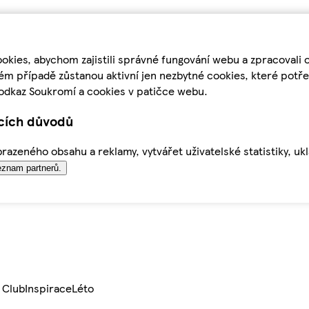
kies, abychom zajistili správné fungování webu a zpracovali 
ém případě zůstanou aktivní jen nezbytné cookies, které pot
odkaz Soukromí a cookies v patičce webu.
ících důvodů
azeného obsahu a reklamy, vytvářet uživatelské statistiky, uk
znam partnerů.
 Club
Inspirace
Léto