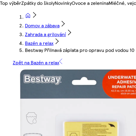
Top výběr
Zpátky do školy
Novinky
Ovoce a zelenina
Mléčné, vejc
Domov a zábava
Zahrada a grilování
Bazén a relax
Bestway Přilnavá záplata pro opravu pod vodou 10
Zpět na Bazén a relax