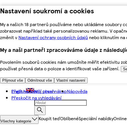
Nastavení soukromí a cookies
My a našich 18 partnerů používáme nebo ukládáme soubory coo
zobrazovat například také personalizovanou reklamu. V opačn
změnit v
Nastavení ochrany osobních údajů
nebo kliknutím na 
My a naši partneři zpracováváme údaje z následuj
Povolením souborů cookies nám umožníte měřit efektivitu zobr
používat přesná data o poloze a identifikovat vaše zařízení.
Se
Přijmout vše
Odmítnout vše
Vlastní nastavení
Přejít na hlavní obsah
English
Můj první nákup
Nápověda
Přeskočit na vyhledávání
Koupit teď
Oblíbené
Speciální nabídky
Online
Všechny kategorie