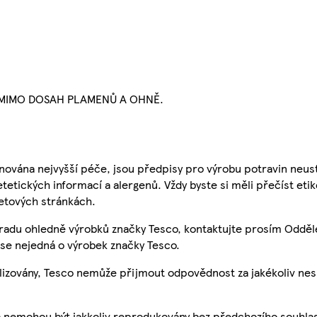
 MIMO DOSAH PLAMENŮ A OHNĚ.
nována nejvyšší péče, jsou předpisy pro výrobu potravin neust
etetických informací a alergenů. Vždy byste si měli přečíst eti
etových stránkách.
 radu ohledně výrobků značky Tesco, kontaktujte prosím Odděl
se nejedná o výrobek značky Tesco.
ualizovány, Tesco nemůže přijmout odpovědnost za jakékoliv ne
a nemohou být jakkoliv reprodukovány bez předchozího souhla