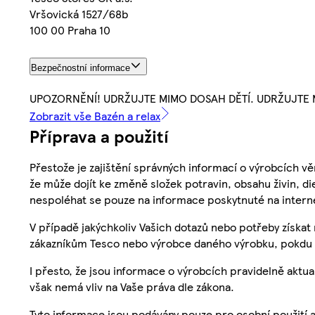
Vršovická 1527/68b
100 00 Praha 10
Bezpečnostní informace
UPOZORNĚNÍ! UDRŽUJTE MIMO DOSAH DĚTÍ. UDRŽUJTE
Zobrazit vše Bazén a relax
Příprava a použití
Přestože je zajištění správných informací o výrobcích vě
že může dojít ke změně složek potravin, obsahu živin, di
nespoléhat se pouze na informace poskytnuté na intern
V případě jakýchkoliv Vašich dotazů nebo potřeby získat
zákazníkům Tesco nebo výrobce daného výrobku, pokdu 
I přesto, že jsou informace o výrobcích pravidelně akt
však nemá vliv na Vaše práva dle zákona.
Tyto informace jsou podávány pouze pro osobní použití 