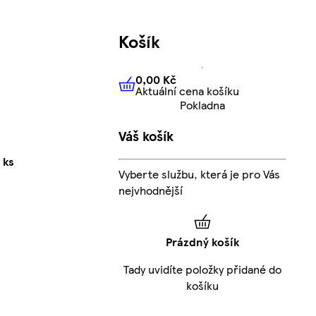
Košík
0,00 Kč
Aktuální cena košíku
0,00 Kč
Aktuální cena košíku
Pokladna
Váš košík
 ks
Vyberte službu, která je pro Vás
nejvhodnější
Prázdný košík
Tady uvidíte položky přidané do
košíku