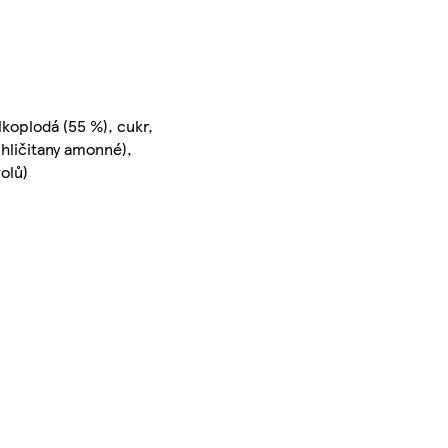
lkoplodá (55 %), cukr,
uhličitany amonné),
olů)