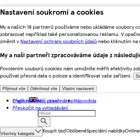
Nastavení soukromí a cookies
My a našich 18 partnerů používáme nebo ukládáme soubory coo
zobrazovat například také personalizovanou reklamu. V opačn
změnit v
Nastavení ochrany osobních údajů
nebo kliknutím na 
My a naši partneři zpracováváme údaje z následuj
Povolením souborů cookies nám umožníte měřit efektivitu zobr
používat přesná data o poloze a identifikovat vaše zařízení.
Se
Přijmout vše
Odmítnout vše
Vlastní nastavení
Přejít na hlavní obsah
English
Můj první nákup
Nápověda
Přeskočit na vyhledávání
Koupit teď
Oblíbené
Speciální nabídky
Online
Všechny kategorie