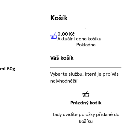
Košík
0,00 Kč
Aktuální cena košíku
0,00 Kč
Aktuální cena košíku
Pokladna
Váš košík
ami 50g
Vyberte službu, která je pro Vás
nejvhodnější
Prázdný košík
Tady uvidíte položky přidané do
košíku