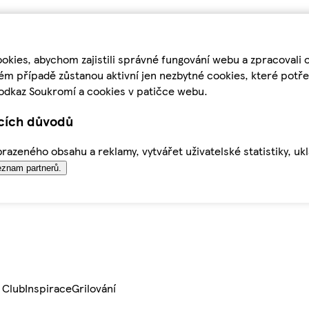
kies, abychom zajistili správné fungování webu a zpracovali 
ém případě zůstanou aktivní jen nezbytné cookies, které pot
odkaz Soukromí a cookies v patičce webu.
ících důvodů
azeného obsahu a reklamy, vytvářet uživatelské statistiky, uk
znam partnerů.
 Club
Inspirace
Grilování