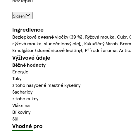
Bez lepku
Složení
Ingredience
Bezlepkové
ovesné
vločky (39 %), Rýžová mouka, Cukr, G
rýžová mouka, slunečnicový olej], Kukuřičný škrob, Bramb
Emulgátor (slunečnicové lecitiny), Přírodní aroma, Anti
Výživové údaje
Běžné hodnoty
Energie
Tuky
z toho nasycené mastné kyseliny
Sacharidy
z toho cukry
Vláknina
Bílkoviny
Sůl
Vhodné pro