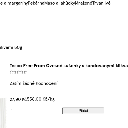
e a margaríny
Pekárna
Maso a lahůdky
Mražené
Trvanlivé
ikvami 50g
Tesco Free From Ovesné sušenky s kandovanými klikv
Zatím žádné hodnocení
558,00 Kč/kg
27,90 Kč
Přidat