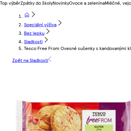
Top výběr
Zpátky do školy
Novinky
Ovoce a zelenina
Mléčné, vejc
Speciální výživa
Bez lepku
Sladkosti
Tesco Free From Ovesné sušenky s kandovanými kl
Zpět na Sladkosti