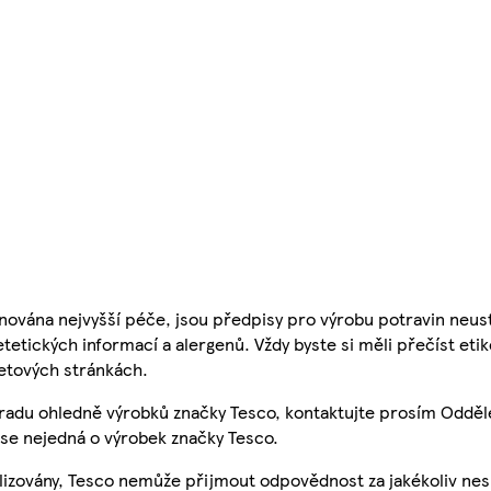
nována nejvyšší péče, jsou předpisy pro výrobu potravin neust
etetických informací a alergenů. Vždy byste si měli přečíst eti
etových stránkách.
 radu ohledně výrobků značky Tesco, kontaktujte prosím Odděl
se nejedná o výrobek značky Tesco.
ualizovány, Tesco nemůže přijmout odpovědnost za jakékoliv ne