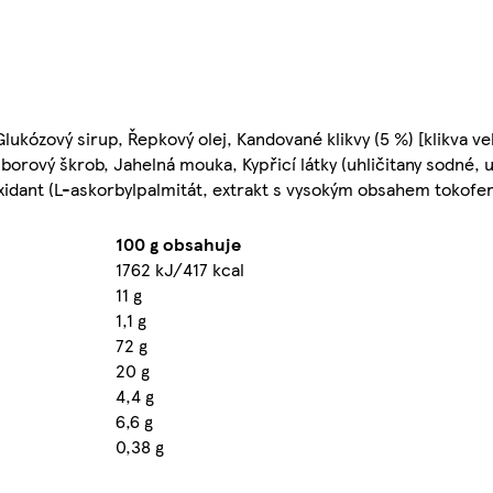
lukózový sirup, Řepkový olej, Kandované klikvy (5 %) [klikva ve
orový škrob, Jahelná mouka, Kypřicí látky (uhličitany sodné, 
oxidant (L-askorbylpalmitát, extrakt s vysokým obsahem tokofer
100 g obsahuje
1762 kJ/417 kcal
11 g
1,1 g
72 g
20 g
4,4 g
6,6 g
0,38 g