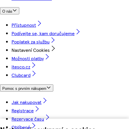
O nás
Přístupnost
Podívejte se, kam doručujeme
Poplatek za službu
Nastavení Cookies
Možnosti platby
itesco.cz
Clubcard
Pomoc s prvním nákupem
Jak nakupovat
Registrace
Rezervace času
Oblíbené