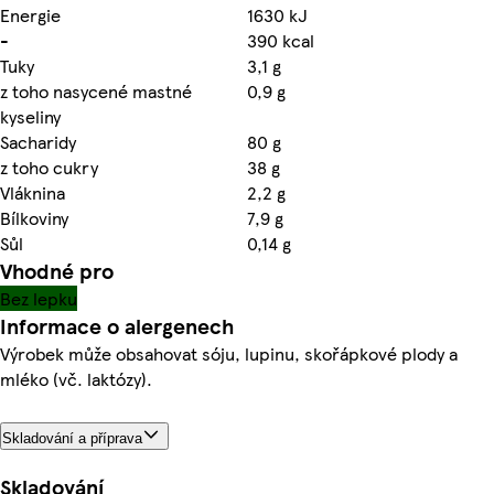
Energie
1630 kJ
-
390 kcal
Tuky
3,1 g
z toho nasycené mastné
0,9 g
kyseliny
Sacharidy
80 g
z toho cukry
38 g
Vláknina
2,2 g
Bílkoviny
7,9 g
Sůl
0,14 g
Vhodné pro
Bez lepku
Informace o alergenech
Výrobek může obsahovat sóju, lupinu, skořápkové plody a
mléko (vč. laktózy).
Skladování a příprava
Skladování