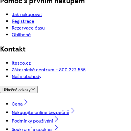
Pomoc s prvním nákupem
Jak nakupovat
Registrace
Rezervace času
Oblíbené
Kontakt
itesco.cz
Zákaznické centrum - 800 222 555
Naše obchody
Užitečné odkazy
Cena
Nakupujte online bezpečně
Podmínky používání
Soukromí a cookies