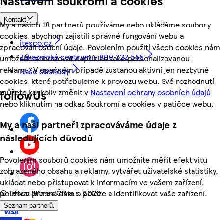
Nastavení soukromí a cookies
Kontakt
My a našich 18 partnerů používáme nebo ukládáme soubory
cookies, abychom zajistili správné fungování webu a
itesco.cz
zpracovali osobní údaje. Povolením použití všech cookies nám
Zákaznické centrum - 800 222 555
umožníte zobrazovat například také personalizovanou
reklamu. V opačném případě zůstanou aktivní jen nezbytné
Naše obchody
cookies, které potřebujeme k provozu webu. Své rozhodnutí
můžete kdykoliv změnit v
Nastavení ochrany osobních údajů
followUs
nebo kliknutím na odkaz Soukromí a cookies v patičce webu.
My a naši partneři zpracováváme údaje z
následujících důvodů
Povolením souborů cookies nám umožníte měřit efektivitu
zobrazeného obsahu a reklamy, vytvářet uživatelské statistiky,
ukládat nebo přistupovat k informacím ve vašem zařízení,
©
Tesco Stores ČR a.s. 2026
používat přesná data o poloze a identifikovat vaše zařízení.
Seznam partnerů.