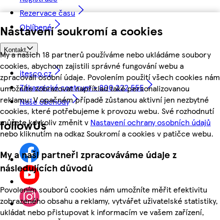
Rezervace času
Oblíbené
Nastavení soukromí a cookies
Kontakt
My a našich 18 partnerů používáme nebo ukládáme soubory
cookies, abychom zajistili správné fungování webu a
itesco.cz
zpracovali osobní údaje. Povolením použití všech cookies nám
Zákaznické centrum - 800 222 555
umožníte zobrazovat například také personalizovanou
reklamu. V opačném případě zůstanou aktivní jen nezbytné
Naše obchody
cookies, které potřebujeme k provozu webu. Své rozhodnutí
můžete kdykoliv změnit v
Nastavení ochrany osobních údajů
followUs
nebo kliknutím na odkaz Soukromí a cookies v patičce webu.
My a naši partneři zpracováváme údaje z
následujících důvodů
Povolením souborů cookies nám umožníte měřit efektivitu
zobrazeného obsahu a reklamy, vytvářet uživatelské statistiky,
ukládat nebo přistupovat k informacím ve vašem zařízení,