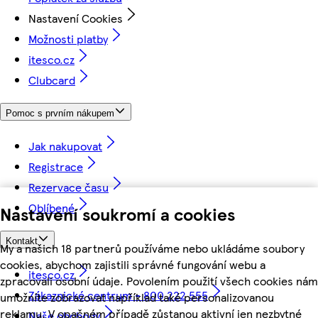
Nastavení Cookies
Možnosti platby
itesco.cz
Clubcard
Pomoc s prvním nákupem
Jak nakupovat
Registrace
Rezervace času
Oblíbené
Nastavení soukromí a cookies
Kontakt
My a našich 18 partnerů používáme nebo ukládáme soubory
cookies, abychom zajistili správné fungování webu a
itesco.cz
zpracovali osobní údaje. Povolením použití všech cookies nám
Zákaznické centrum - 800 222 555
umožníte zobrazovat například také personalizovanou
reklamu. V opačném případě zůstanou aktivní jen nezbytné
Naše obchody