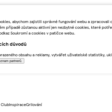
kies, abychom zajistili správné fungování webu a zpracovali 
ém případě zůstanou aktivní jen nezbytné cookies, které pot
odkaz Soukromí a cookies v patičce webu.
ících důvodů
azeného obsahu a reklamy, vytvářet uživatelské statistiky, uk
znam partnerů.
 Club
Inspirace
Grilování