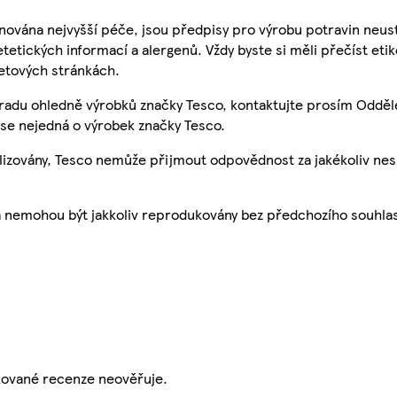
nována nejvyšší péče, jsou předpisy pro výrobu potravin neust
etetických informací a alergenů. Vždy byste si měli přečíst eti
etových stránkách.
 radu ohledně výrobků značky Tesco, kontaktujte prosím Odděl
se nejedná o výrobek značky Tesco.
ualizovány, Tesco nemůže přijmout odpovědnost za jakékoliv ne
a nemohou být jakkoliv reprodukovány bez předchozího souhla
ikované recenze neověřuje.