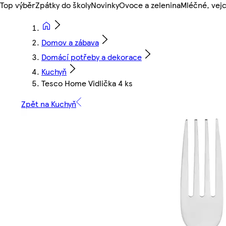
Top výběr
Zpátky do školy
Novinky
Ovoce a zelenina
Mléčné, vejc
Domov a zábava
Domácí potřeby a dekorace
Kuchyň
Tesco Home Vidlička 4 ks
Zpět na Kuchyň