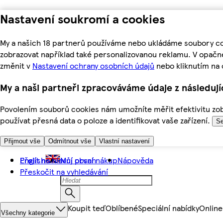
Nastavení soukromí a cookies
My a našich 18 partnerů používáme nebo ukládáme soubory coo
zobrazovat například také personalizovanou reklamu. V opačn
změnit v
Nastavení ochrany osobních údajů
nebo kliknutím na 
My a naši partneři zpracováváme údaje z následuj
Povolením souborů cookies nám umožníte měřit efektivitu zobr
používat přesná data o poloze a identifikovat vaše zařízení.
Se
Přijmout vše
Odmítnout vše
Vlastní nastavení
Přejít na hlavní obsah
English
Můj první nákup
Nápověda
Přeskočit na vyhledávání
Koupit teď
Oblíbené
Speciální nabídky
Online
Všechny kategorie