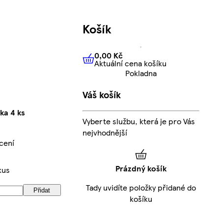
Košík
0,00 Kč
Aktuální cena košíku
0,00 Kč
Aktuální cena košíku
Pokladna
Váš košík
ka 4 ks
Vyberte službu, která je pro Vás
nejvhodnější
cení
Prázdný košík
kus
Tady uvidíte položky přidané do
Přidat
košíku