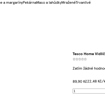
e a margaríny
Pekárna
Maso a lahůdky
Mražené
Trvanlivé
Tesco Home Vidlič
Zatím žádné hodno
22,48 Kč/
89,90 Kč