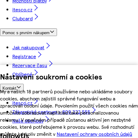
Možnosti platby
itesco.cz
Clubcard
Pomoc s prvním nákupem
Jak nakupovat
Registrace
Rezervace času
Oblíbené
Nastavení soukromí a cookies
Kontakt
My a našich 18 partnerů používáme nebo ukládáme soubory
cookies, abychom zajistili správné fungování webu a
itesco.cz
zpracovali osobní údaje. Povolením použití všech cookies nám
Zákaznické centrum - 800 222 555
umožníte zobrazovat například také personalizovanou
reklamu. V opačném případě zůstanou aktivní jen nezbytné
Naše obchody
cookies, které potřebujeme k provozu webu. Své rozhodnutí
můžete kdykoliv změnit v
Nastavení ochrany osobních údajů
followUs