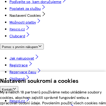
Podívejte se, kam doručujeme
Poplatek za službu
Nastavení Cookies
Možnosti platby
itesco.cz
Clubcard
Pomoc s prvním nákupem
Jak nakupovat
Registrace
Rezervace času
Oblíbené
Nastavení soukromí a cookies
Kontakt
My a našich 18 partnerů používáme nebo ukládáme soubory
cookies, abychom zajistili správné fungování webu a
itesco.cz
zpracovali osobní údaje. Povolením použití všech cookies nám