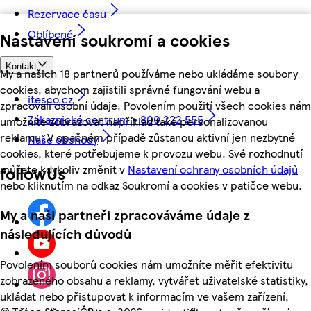
Rezervace času
Oblíbené
Nastavení soukromí a cookies
Kontakt
My a našich 18 partnerů používáme nebo ukládáme soubory
cookies, abychom zajistili správné fungování webu a
itesco.cz
zpracovali osobní údaje. Povolením použití všech cookies nám
Zákaznické centrum - 800 222 555
umožníte zobrazovat například také personalizovanou
reklamu. V opačném případě zůstanou aktivní jen nezbytné
Naše obchody
cookies, které potřebujeme k provozu webu. Své rozhodnutí
můžete kdykoliv změnit v
Nastavení ochrany osobních údajů
followUs
nebo kliknutím na odkaz Soukromí a cookies v patičce webu.
My a naši partneři zpracováváme údaje z
následujících důvodů
Povolením souborů cookies nám umožníte měřit efektivitu
zobrazeného obsahu a reklamy, vytvářet uživatelské statistiky,
ukládat nebo přistupovat k informacím ve vašem zařízení,