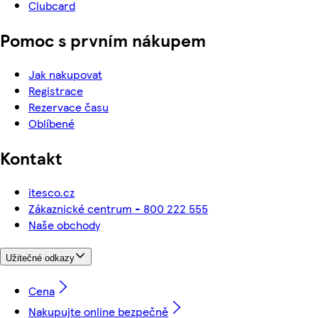
Clubcard
Pomoc s prvním nákupem
Jak nakupovat
Registrace
Rezervace času
Oblíbené
Kontakt
itesco.cz
Zákaznické centrum - 800 222 555
Naše obchody
Užitečné odkazy
Cena
Nakupujte online bezpečně