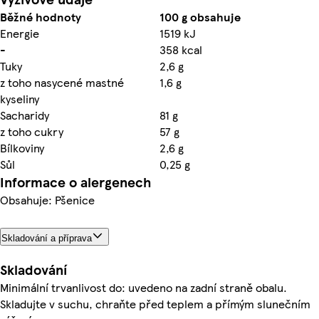
Běžné hodnoty
100 g obsahuje
Energie
1519 kJ
-
358 kcal
Tuky
2,6 g
z toho nasycené mastné
1,6 g
kyseliny
Sacharidy
81 g
z toho cukry
57 g
Bílkoviny
2,6 g
Sůl
0,25 g
Informace o alergenech
Obsahuje: Pšenice
Skladování a příprava
Skladování
Minimální trvanlivost do: uvedeno na zadní straně obalu.
Skladujte v suchu, chraňte před teplem a přímým slunečním