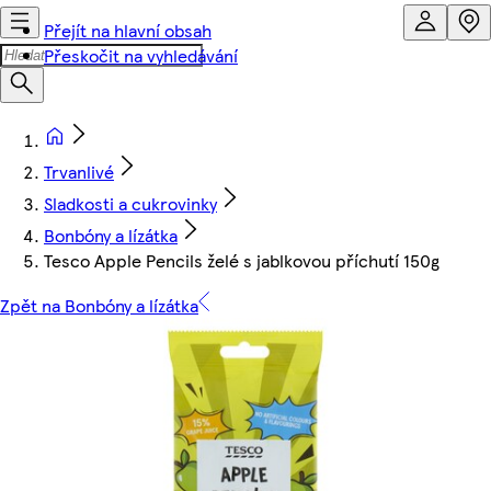
Přejít na hlavní obsah
Přeskočit na vyhledávání
Trvanlivé
Sladkosti a cukrovinky
Bonbóny a lízátka
Tesco Apple Pencils želé s jablkovou příchutí 150g
Zpět na Bonbóny a lízátka