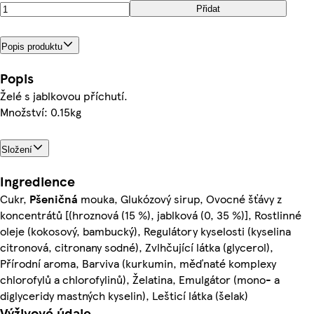
Přidat
Popis produktu
Popis
Želé s jablkovou příchutí.
Množství: 0.15kg
Složení
Ingredience
Cukr,
Pšeničná
mouka, Glukózový sirup, Ovocné šťávy z
koncentrátů [(hroznová (15 %), jablková (0, 35 %)], Rostlinné
oleje (kokosový, bambucký), Regulátory kyselosti (kyselina
citronová, citronany sodné), Zvlhčující látka (glycerol),
Přírodní aroma, Barviva (kurkumin, měďnaté komplexy
chlorofylů a chlorofylinů), Želatina, Emulgátor (mono- a
diglyceridy mastných kyselin), Lešticí látka (šelak)
Výživové údaje