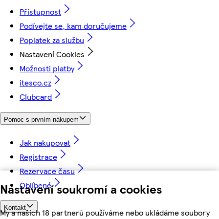
Přístupnost
Podívejte se, kam doručujeme
Poplatek za službu
Nastavení Cookies
Možnosti platby
itesco.cz
Clubcard
Pomoc s prvním nákupem
Jak nakupovat
Registrace
Rezervace času
Oblíbené
Nastavení soukromí a cookies
Kontakt
My a našich 18 partnerů používáme nebo ukládáme soubory