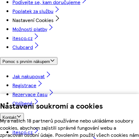
Podívejte se, kam doručujeme
Poplatek za službu
Nastavení Cookies
Možnosti platby
itesco.cz
Clubcard
Pomoc s prvním nákupem
Jak nakupovat
Registrace
Rezervace času
Oblíbené
Nastavení soukromí a cookies
Kontakt
My a našich 18 partnerů používáme nebo ukládáme soubory
cookies, abychom zajistili správné fungování webu a
itesco.cz
zpracovali osobní údaje. Povolením použití všech cookies nám