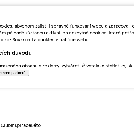
kies, abychom zajistili správné fungování webu a zpracovali 
ém případě zůstanou aktivní jen nezbytné cookies, které pot
odkaz Soukromí a cookies v patičce webu.
ících důvodů
azeného obsahu a reklamy, vytvářet uživatelské statistiky, uk
znam partnerů.
 Club
Inspirace
Léto