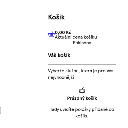
Košík
0,00 Kč
Aktuální cena košíku
0,00 Kč
Aktuální cena košíku
Pokladna
Váš košík
Vyberte službu, která je pro Vás
nejvhodnější
Prázdný košík
Tady uvidíte položky přidané do
košíku