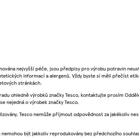
nována nejvyšší péče, jsou předpisy pro výrobu potravin neust
etetických informací a alergenů. Vždy byste si měli přečíst eti
etových stránkách.
 radu ohledně výrobků značky Tesco, kontaktujte prosím Odděl
se nejedná o výrobek značky Tesco.
ualizovány, Tesco nemůže přijmout odpovědnost za jakékoliv ne
a nemohou být jakkoliv reprodukovány bez předchozího souhla