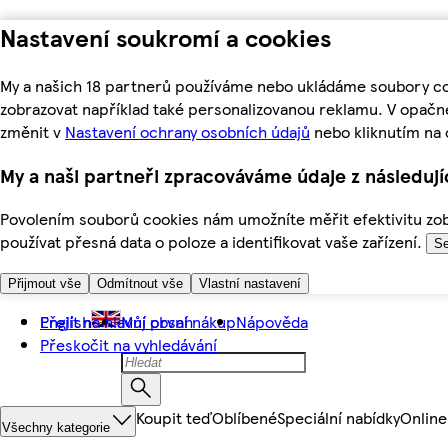
Nastavení soukromí a cookies
My a našich 18 partnerů používáme nebo ukládáme soubory coo
zobrazovat například také personalizovanou reklamu. V opačn
změnit v
Nastavení ochrany osobních údajů
nebo kliknutím na 
My a naši partneři zpracováváme údaje z následuj
Povolením souborů cookies nám umožníte měřit efektivitu zobr
používat přesná data o poloze a identifikovat vaše zařízení.
Se
Přijmout vše
Odmítnout vše
Vlastní nastavení
Přejít na hlavní obsah
English
Můj první nákup
Nápověda
Přeskočit na vyhledávání
Koupit teď
Oblíbené
Speciální nabídky
Online
Všechny kategorie