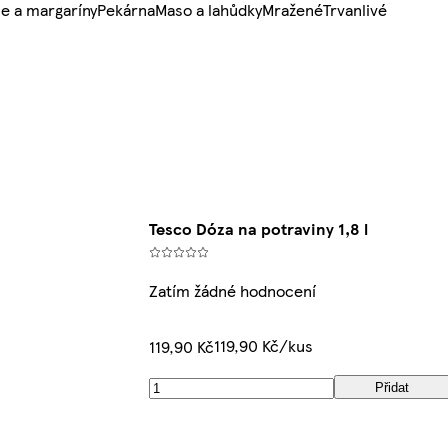
e a margaríny
Pekárna
Maso a lahůdky
Mražené
Trvanlivé
Tesco Dóza na potraviny 1,8 l
Zatím žádné hodnocení
119,90 Kč/kus
119,90 Kč
Přidat