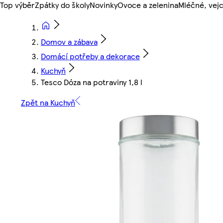
Top výběr
Zpátky do školy
Novinky
Ovoce a zelenina
Mléčné, vejc
Domov a zábava
Domácí potřeby a dekorace
Kuchyň
Tesco Dóza na potraviny 1,8 l
Zpět na Kuchyň