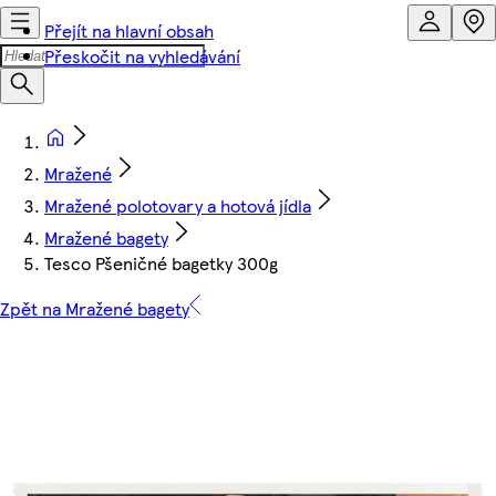
Přejít na hlavní obsah
Přeskočit na vyhledávání
Mražené
Mražené polotovary a hotová jídla
Mražené bagety
Tesco Pšeničné bagetky 300g
Zpět na Mražené bagety