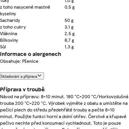
Tuky
1,0 g
z toho nasycené mastné
0,5 g
kyseliny
Sacharidy
50 g
z toho cukry
3,1 g
Vláknina
2,5 g
Bílkoviny
8,7 g
Sůl
1,3 g
Informace o alergenech
Obsahuje: Pšenice
Skladování a příprava
Příprava v troubě
Návod na přípravu: 8-10 minut. 180 °C-200 °C/Horkovzdušná
trouba 200 °C-220 °C. Výrobek vyjměte z obalu a umístěte na
pečicí plech do středu předehřáté trouby a pečte 8-10
minut. Použijte funkci horní a dolní ohřev. Čerstvé a křupavé
pečivo nechte před konzumací vychladnout. Toto je pouze