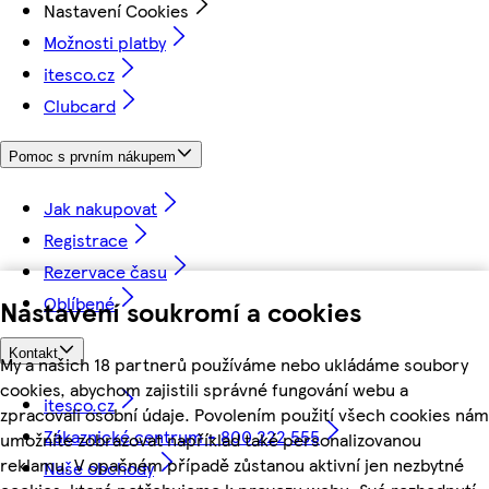
Nastavení Cookies
Možnosti platby
itesco.cz
Clubcard
Pomoc s prvním nákupem
Jak nakupovat
Registrace
Rezervace času
Oblíbené
Nastavení soukromí a cookies
Kontakt
My a našich 18 partnerů používáme nebo ukládáme soubory
cookies, abychom zajistili správné fungování webu a
itesco.cz
zpracovali osobní údaje. Povolením použití všech cookies nám
Zákaznické centrum - 800 222 555
umožníte zobrazovat například také personalizovanou
reklamu. V opačném případě zůstanou aktivní jen nezbytné
Naše obchody