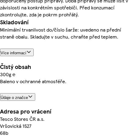
doporučený postup přípravy. Doba přípravy se může lišit v
závislosti na konkrétním spotřebiči. Před konzumací
zkontrolujte, zda je pokrm prohřátý.
Skladování
Minimální trvanlivost do/číslo šarže: uvedeno na přední
straně obalu. Skladujte v suchu, chraňte před teplem.
Více informací
Čistý obsah
300g ℮
Baleno v ochranné atmosféře.
Údaje o značce
Adresa pro vrácení
Tesco Stores ČR a.s.
Vršovická 1527
68b