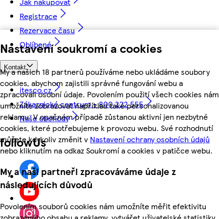
Jak nakupovat
Registrace
Rezervace času
Oblíbené
Nastavení soukromí a cookies
Kontakt
My a našich 18 partnerů používáme nebo ukládáme soubory
cookies, abychom zajistili správné fungování webu a
itesco.cz
zpracovali osobní údaje. Povolením použití všech cookies nám
Zákaznické centrum - 800 222 555
umožníte zobrazovat například také personalizovanou
reklamu. V opačném případě zůstanou aktivní jen nezbytné
Naše obchody
cookies, které potřebujeme k provozu webu. Své rozhodnutí
můžete kdykoliv změnit v
Nastavení ochrany osobních údajů
followUs
nebo kliknutím na odkaz Soukromí a cookies v patičce webu.
My a naši partneři zpracováváme údaje z
následujících důvodů
Povolením souborů cookies nám umožníte měřit efektivitu
zobrazeného obsahu a reklamy, vytvářet uživatelské statistiky,