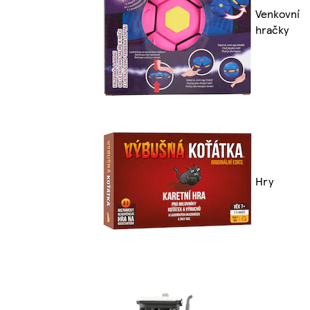
Venkovní
hračky
Hry