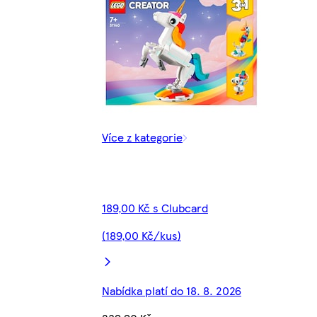
Více z kategorie
189,00 Kč s Clubcard
(189,00 Kč/kus)
Nabídka platí do 18. 8. 2026