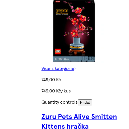
Více z kategorie
749,00 Kč
749,00 Kč/kus
Quantity controls
Přidat
Zuru Pets Alive Smitten
Kittens hračka