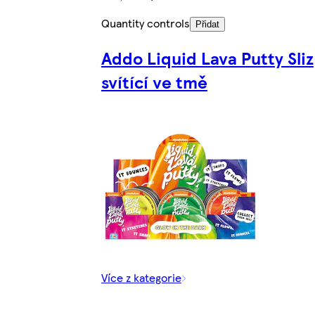
Quantity controls
Přidat
Addo Liquid Lava Putty Sliz
svítící ve tmě
Více z kategorie