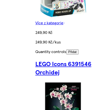
Více z kategorie
249,90 Kč
249,90 Kč/kus
Quantity controls
Přidat
LEGO Icons 6391546
Orchidej