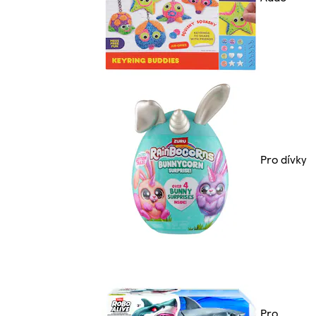
Pro dívky
Pro