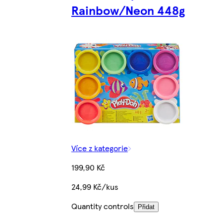
Rainbow/Neon 448g
Více z kategorie
199,90 Kč
24,99 Kč/kus
Quantity controls
Přidat