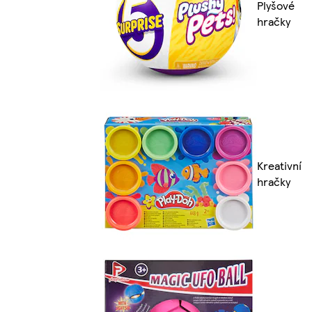
Plyšové
hračky
Kreativní
hračky