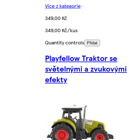
Více z kategorie
349,00 Kč
349,00 Kč/kus
Quantity controls
Přidat
Playfellow Traktor se
světelnými a zvukovými
efekty