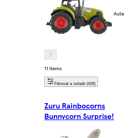
Auta
11 items
Filtrovat a seřadit (428)
Zuru Rainbocorns
Bunnycorn Surprise!