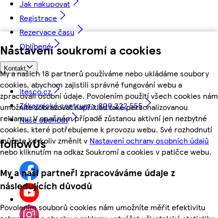
Jak nakupovat
Registrace
Rezervace času
Oblíbené
Nastavení soukromí a cookies
Kontakt
My a našich 18 partnerů používáme nebo ukládáme soubory
cookies, abychom zajistili správné fungování webu a
itesco.cz
zpracovali osobní údaje. Povolením použití všech cookies nám
Zákaznické centrum - 800 222 555
umožníte zobrazovat například také personalizovanou
reklamu. V opačném případě zůstanou aktivní jen nezbytné
Naše obchody
cookies, které potřebujeme k provozu webu. Své rozhodnutí
můžete kdykoliv změnit v
Nastavení ochrany osobních údajů
followUs
nebo kliknutím na odkaz Soukromí a cookies v patičce webu.
My a naši partneři zpracováváme údaje z
následujících důvodů
Povolením souborů cookies nám umožníte měřit efektivitu