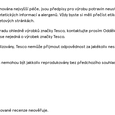
nována nejvyšší péče, jsou předpisy pro výrobu potravin neust
etetických informací a alergenů. Vždy byste si měli přečíst eti
etových stránkách.
 radu ohledně výrobků značky Tesco, kontaktujte prosím Odděl
se nejedná o výrobek značky Tesco.
ualizovány, Tesco nemůže přijmout odpovědnost za jakékoliv ne
a nemohou být jakkoliv reprodukovány bez předchozího souhla
ikované recenze neověřuje.