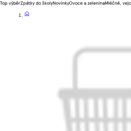
Top výběr
Zpátky do školy
Novinky
Ovoce a zelenina
Mléčné, vejc