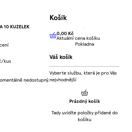
Košík
 10 KUZELEK
0,00 Kč
Aktuální cena košíku
0,00 Kč
Aktuální cena košíku
Pokladna
cení
Váš košík
č/kus
Vyberte službu, která je pro Vás
nejvhodnější
momentálně nedostupný.
Prázdný košík
Tady uvidíte položky přidané do
košíku