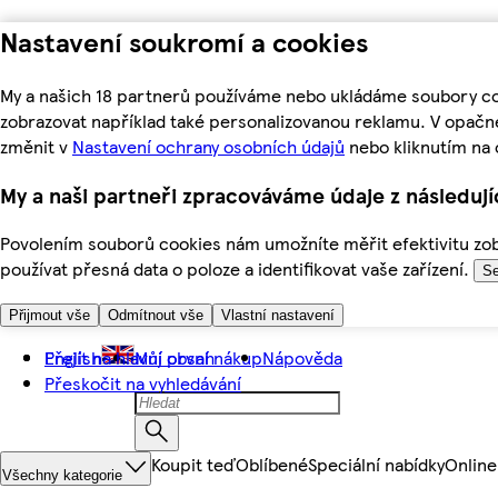
Nastavení soukromí a cookies
My a našich 18 partnerů používáme nebo ukládáme soubory coo
zobrazovat například také personalizovanou reklamu. V opačn
změnit v
Nastavení ochrany osobních údajů
nebo kliknutím na 
My a naši partneři zpracováváme údaje z následuj
Povolením souborů cookies nám umožníte měřit efektivitu zobr
používat přesná data o poloze a identifikovat vaše zařízení.
Se
Přijmout vše
Odmítnout vše
Vlastní nastavení
Přejít na hlavní obsah
English
Můj první nákup
Nápověda
Přeskočit na vyhledávání
Koupit teď
Oblíbené
Speciální nabídky
Online
Všechny kategorie