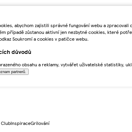
kies, abychom zajistili správné fungování webu a zpracovali 
ém případě zůstanou aktivní jen nezbytné cookies, které pot
odkaz Soukromí a cookies v patičce webu.
ících důvodů
azeného obsahu a reklamy, vytvářet uživatelské statistiky, uk
znam partnerů.
 Club
Inspirace
Grilování