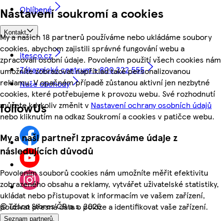
Oblíbené
Nastavení soukromí a cookies
Kontakt
My a našich 18 partnerů používáme nebo ukládáme soubory
cookies, abychom zajistili správné fungování webu a
itesco.cz
zpracovali osobní údaje. Povolením použití všech cookies nám
Zákaznické centrum - 800 222 555
umožníte zobrazovat například také personalizovanou
reklamu. V opačném případě zůstanou aktivní jen nezbytné
Naše obchody
cookies, které potřebujeme k provozu webu. Své rozhodnutí
můžete kdykoliv změnit v
Nastavení ochrany osobních údajů
followUs
nebo kliknutím na odkaz Soukromí a cookies v patičce webu.
My a naši partneři zpracováváme údaje z
následujících důvodů
Povolením souborů cookies nám umožníte měřit efektivitu
zobrazeného obsahu a reklamy, vytvářet uživatelské statistiky,
ukládat nebo přistupovat k informacím ve vašem zařízení,
©
Tesco Stores ČR a.s. 2026
používat přesná data o poloze a identifikovat vaše zařízení.
Seznam partnerů.