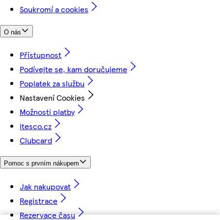
Soukromí a cookies
O nás
Přístupnost
Podívejte se, kam doručujeme
Poplatek za službu
Nastavení Cookies
Možnosti platby
itesco.cz
Clubcard
Pomoc s prvním nákupem
Jak nakupovat
Registrace
Rezervace času