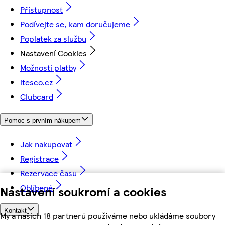
Přístupnost
Podívejte se, kam doručujeme
Poplatek za službu
Nastavení Cookies
Možnosti platby
itesco.cz
Clubcard
Pomoc s prvním nákupem
Jak nakupovat
Registrace
Rezervace času
Oblíbené
Nastavení soukromí a cookies
Kontakt
My a našich 18 partnerů používáme nebo ukládáme soubory