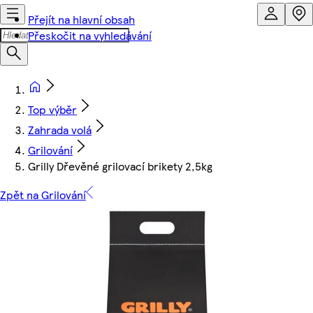
Přejít na hlavní obsah
Přeskočit na vyhledávání
Top výběr
Zahrada volá
Grilování
Grilly Dřevěné grilovací brikety 2,5kg
Zpět na Grilování