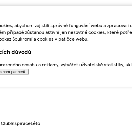
kies, abychom zajistili správné fungování webu a zpracovali 
ém případě zůstanou aktivní jen nezbytné cookies, které pot
odkaz Soukromí a cookies v patičce webu.
ících důvodů
azeného obsahu a reklamy, vytvářet uživatelské statistiky, uk
znam partnerů.
 Club
Inspirace
Léto