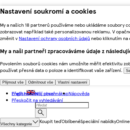
Nastavení soukromí a cookies
My a našich 18 partnerů používáme nebo ukládáme soubory coo
zobrazovat například také personalizovanou reklamu. V opačn
změnit v
Nastavení ochrany osobních údajů
nebo kliknutím na 
My a naši partneři zpracováváme údaje z následuj
Povolením souborů cookies nám umožníte měřit efektivitu zobr
používat přesná data o poloze a identifikovat vaše zařízení.
Se
Přijmout vše
Odmítnout vše
Vlastní nastavení
Přejít na hlavní obsah
English
Můj první nákup
Nápověda
Přeskočit na vyhledávání
Koupit teď
Oblíbené
Speciální nabídky
Online
Všechny kategorie