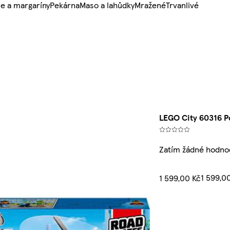
e a margaríny
Pekárna
Maso a lahůdky
Mražené
Trvanlivé
LEGO City 60316 Po
Zatím žádné hodno
1 599,0
1 599,00 Kč