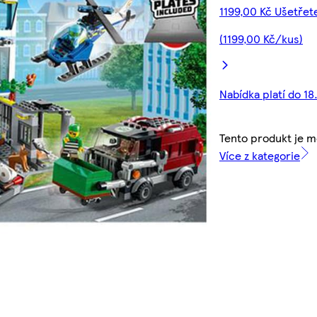
1199,00 Kč Ušetřet
(1199,00 Kč/kus)
Nabídka platí do 18
Tento produkt je 
Více z kategorie