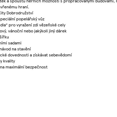
žitek a spoustu herních možností s propracovanými budovami, re
tevřenému hraní.
City Dobrodružství
 speciální popelářský vůz
dla“ pro vyražení zdi vězeňské cely
vý, vánoční nebo jakýkoli jiný dárek
šířku
ními sadami
í návod na stavění
ické dovednosti a získávat sebevědomí
y kvality
 na maximální bezpečnost