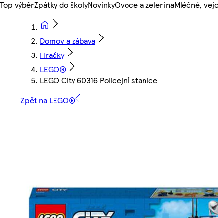
Top výběr
Zpátky do školy
Novinky
Ovoce a zelenina
Mléčné, vejc
Domov a zábava
Hračky
LEGO®
LEGO City 60316 Policejní stanice
Zpět na LEGO®