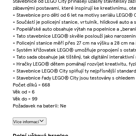
Stavebnice od LEGO City přinášejí úžasný stavitelský zá
zábavnými postavami, které inspirují ke kreativnímu, o
- Stavebnice pro děti od 6 let na motivy seriálu LEGO® 
- Součástí je policejní stanice, vrtulník, hlídkové auto a
- Popelářské auto obsahuje výtah na popelnice a „berani
- Tato stavebnice LEGO® skvěle poslouží jako narozenino
- Policejní stanice měří přes 27 cm na výšku a 28 cm na 
- Systém křižovatek LEGO® umožňuje propojení s ostat
- Tato sada obsahuje jak tištěný, tak digitální interaktivn
- Hračky LEGO® dětem pomáhají rozvíjet kreativitu, fyz
- Stavebnice LEGO® City splňují ty nejpřísnější standard
- Stavebnice řady LEGO® City jsou testovány s ohledem
Počet dílků - 668
Věk od - 6
Věk do - 99
Požadavek na baterii: Ne
Více informací
Dolní věková hranice