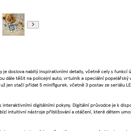
 je doslova nabitý inspirativními detaily, včetně cely s funkcí
 dále těšit na policejní auto, vrtulník a speciální popelářský v
už jen stačí přidat 5 minifigurek, včetně 3 postav ze seriálu 
interaktivními digitálními pokyny. Digitální průvodce je k disp
ízí intuitivní nástroje přibližování a otáčení, které dětem umož