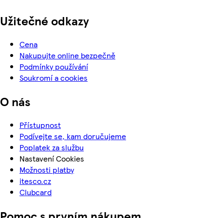
Užitečné odkazy
Cena
Nakupujte online bezpečně
Podmínky používání
Soukromí a cookies
O nás
Přístupnost
Podívejte se, kam doručujeme
Poplatek za službu
Nastavení Cookies
Možnosti platby
itesco.cz
Clubcard
Pomoc s prvním nákupem