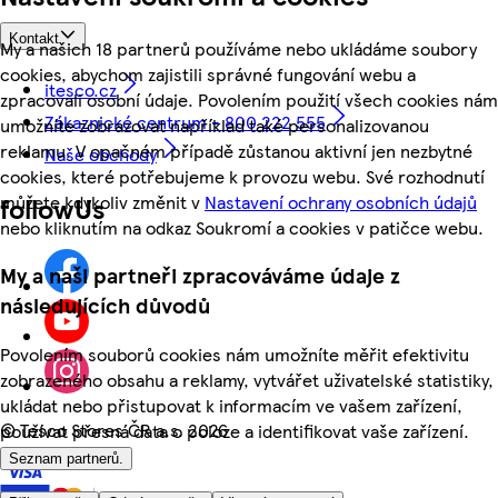
Kontakt
My a našich 18 partnerů používáme nebo ukládáme soubory
cookies, abychom zajistili správné fungování webu a
itesco.cz
zpracovali osobní údaje. Povolením použití všech cookies nám
Zákaznické centrum - 800 222 555
umožníte zobrazovat například také personalizovanou
reklamu. V opačném případě zůstanou aktivní jen nezbytné
Naše obchody
cookies, které potřebujeme k provozu webu. Své rozhodnutí
můžete kdykoliv změnit v
Nastavení ochrany osobních údajů
followUs
nebo kliknutím na odkaz Soukromí a cookies v patičce webu.
My a naši partneři zpracováváme údaje z
následujících důvodů
Povolením souborů cookies nám umožníte měřit efektivitu
zobrazeného obsahu a reklamy, vytvářet uživatelské statistiky,
ukládat nebo přistupovat k informacím ve vašem zařízení,
©
Tesco Stores ČR a.s. 2026
používat přesná data o poloze a identifikovat vaše zařízení.
Seznam partnerů.