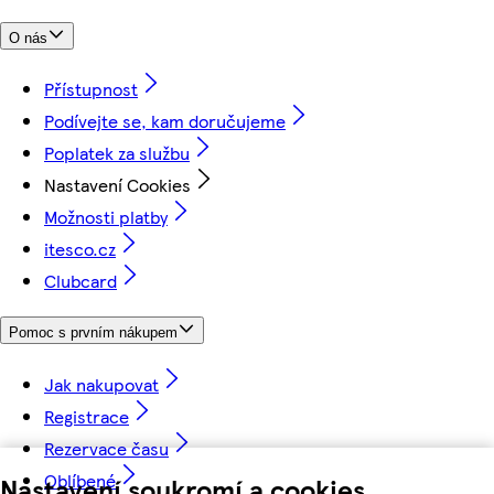
O nás
Přístupnost
Podívejte se, kam doručujeme
Poplatek za službu
Nastavení Cookies
Možnosti platby
itesco.cz
Clubcard
Pomoc s prvním nákupem
Jak nakupovat
Registrace
Rezervace času
Oblíbené
Nastavení soukromí a cookies