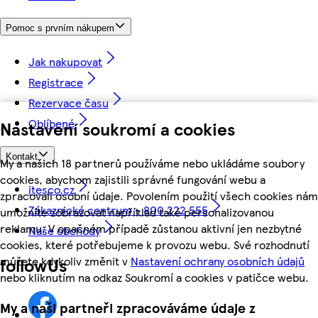
Pomoc s prvním nákupem
Jak nakupovat
Registrace
Rezervace času
Oblíbené
Nastavení soukromí a cookies
Kontakt
My a našich 18 partnerů používáme nebo ukládáme soubory
cookies, abychom zajistili správné fungování webu a
itesco.cz
zpracovali osobní údaje. Povolením použití všech cookies nám
Zákaznické centrum - 800 222 555
umožníte zobrazovat například také personalizovanou
reklamu. V opačném případě zůstanou aktivní jen nezbytné
Naše obchody
cookies, které potřebujeme k provozu webu. Své rozhodnutí
můžete kdykoliv změnit v
Nastavení ochrany osobních údajů
followUs
nebo kliknutím na odkaz Soukromí a cookies v patičce webu.
My a naši partneři zpracováváme údaje z