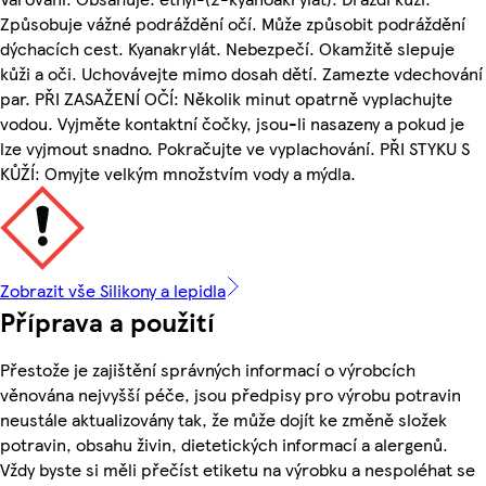
Způsobuje vážné podráždění očí. Může způsobit podráždění
dýchacích cest. Kyanakrylát. Nebezpečí. Okamžitě slepuje
kůži a oči. Uchovávejte mimo dosah dětí. Zamezte vdechování
par. PŘI ZASAŽENÍ OČÍ: Několik minut opatrně vyplachujte
vodou. Vyjměte kontaktní čočky, jsou-li nasazeny a pokud je
lze vyjmout snadno. Pokračujte ve vyplachování. PŘI STYKU S
KŮŽÍ: Omyjte velkým množstvím vody a mýdla.
Zobrazit vše Silikony a lepidla
Příprava a použití
Přestože je zajištění správných informací o výrobcích
věnována nejvyšší péče, jsou předpisy pro výrobu potravin
neustále aktualizovány tak, že může dojít ke změně složek
potravin, obsahu živin, dietetických informací a alergenů.
Vždy byste si měli přečíst etiketu na výrobku a nespoléhat se