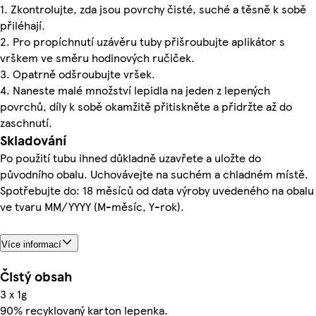
1. Zkontrolujte, zda jsou povrchy čisté, suché a těsně k sobě
přiléhají.
2. Pro propíchnutí uzávěru tuby přišroubujte aplikátor s
vrškem ve směru hodinových ručiček.
3. Opatrně odšroubujte vršek.
4. Naneste malé množství lepidla na jeden z lepených
povrchů, díly k sobě okamžitě přitiskněte a přidržte až do
zaschnutí.
Skladování
Po použití tubu ihned důkladně uzavřete a uložte do
původního obalu. Uchovávejte na suchém a chladném místě.
Spotřebujte do: 18 měsíců od data výroby uvedeného na obalu
ve tvaru MM/YYYY (M-měsíc, Y-rok).
Více informací
Čistý obsah
3 x 1g
90% recyklovaný karton lepenka.