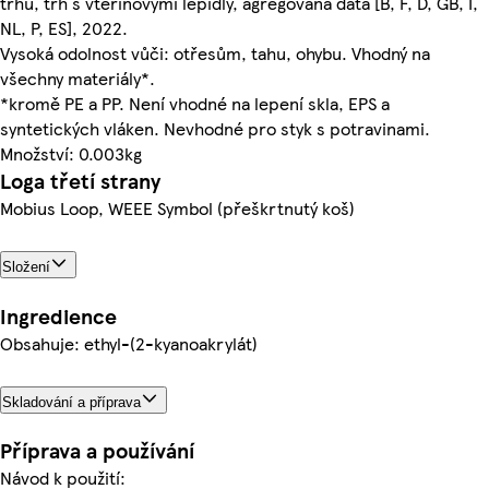
trhu, trh s vteřinovými lepidly, agregovaná data [B, F, D, GB, I,
NL, P, ES], 2022.
Vysoká odolnost vůči: otřesům, tahu, ohybu. Vhodný na
všechny materiály*.
*kromě PE a PP. Není vhodné na lepení skla, EPS a
syntetických vláken. Nevhodné pro styk s potravinami.
Množství: 0.003kg
Loga třetí strany
Mobius Loop, WEEE Symbol (přeškrtnutý koš)
Složení
Ingredience
Obsahuje: ethyl-(2-kyanoakrylát)
Skladování a příprava
Příprava a používání
Návod k použití: