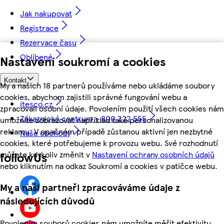
Jak nakupovat
Registrace
Rezervace času
Oblíbené
Nastavení soukromí a cookies
Kontakt
My a našich 18 partnerů používáme nebo ukládáme soubory
cookies, abychom zajistili správné fungování webu a
itesco.cz
zpracovali osobní údaje. Povolením použití všech cookies nám
Zákaznické centrum - 800 222 555
umožníte zobrazovat například také personalizovanou
reklamu. V opačném případě zůstanou aktivní jen nezbytné
Naše obchody
cookies, které potřebujeme k provozu webu. Své rozhodnutí
můžete kdykoliv změnit v
Nastavení ochrany osobních údajů
followUs
nebo kliknutím na odkaz Soukromí a cookies v patičce webu.
My a naši partneři zpracováváme údaje z
následujících důvodů
Povolením souborů cookies nám umožníte měřit efektivitu