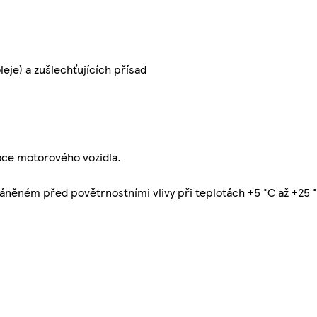
eje) a zušlechťujících přísad
obce motorového vozidla.
áněném před povětrnostními vlivy při teplotách +5 °C až +25 