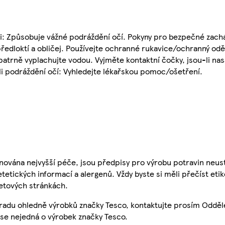
sti: Způsobuje vážné podráždění očí. Pokyny pro bezpečné zach
ředloktí a obličej. Používejte ochranné rukavice/ochranný o
patrně vyplachujte vodou. Vyjměte kontaktní čočky, jsou-li nas
li podráždění očí: Vyhledejte lékařskou pomoc/ošetření.
nována nejvyšší péče, jsou předpisy pro výrobu potravin neust
etetických informací a alergenů. Vždy byste si měli přečíst eti
etových stránkách.
 radu ohledně výrobků značky Tesco, kontaktujte prosím Odděl
se nejedná o výrobek značky Tesco.