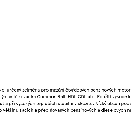
olej určený zejména pro mazání čtyřdobých benzínových motorů
mým vstřikováním Common Rail, HDI, CDI, atd. Použití vysoce 
ost a při vysokých teplotách stabilní viskozitu. Nízký obsah po
ro většinu sacích a přeplňovaných benzínových a dieselových 