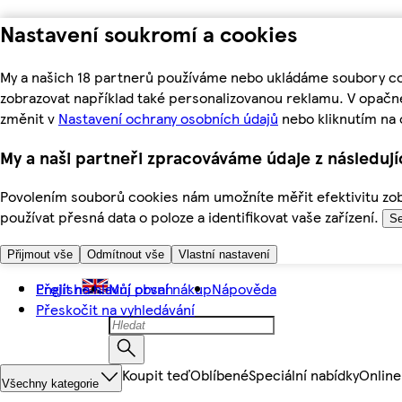
Nastavení soukromí a cookies
My a našich 18 partnerů používáme nebo ukládáme soubory coo
zobrazovat například také personalizovanou reklamu. V opačn
změnit v
Nastavení ochrany osobních údajů
nebo kliknutím na 
My a naši partneři zpracováváme údaje z následuj
Povolením souborů cookies nám umožníte měřit efektivitu zobr
používat přesná data o poloze a identifikovat vaše zařízení.
Se
Přijmout vše
Odmítnout vše
Vlastní nastavení
Přejít na hlavní obsah
English
Můj první nákup
Nápověda
Přeskočit na vyhledávání
Koupit teď
Oblíbené
Speciální nabídky
Online
Všechny kategorie