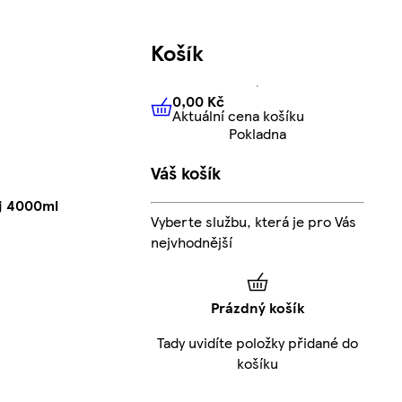
Košík
0,00 Kč
Aktuální cena košíku
0,00 Kč
Aktuální cena košíku
Pokladna
Váš košík
ej 4000ml
Vyberte službu, která je pro Vás
nejvhodnější
Prázdný košík
Tady uvidíte položky přidané do
košíku