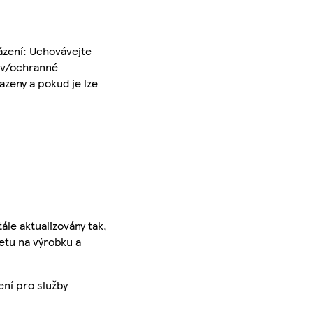
ázení: Uchovávejte
děv/ochranné
azeny a pokud je lze
ále aktualizovány tak,
ketu na výrobku a
ení pro služby