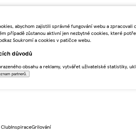
kies, abychom zajistili správné fungování webu a zpracovali 
ém případě zůstanou aktivní jen nezbytné cookies, které pot
odkaz Soukromí a cookies v patičce webu.
ících důvodů
azeného obsahu a reklamy, vytvářet uživatelské statistiky, uk
znam partnerů.
 Club
Inspirace
Grilování