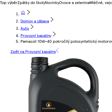
Top výběr
Zpátky do školy
Novinky
Ovoce a zelenina
Mléčné, vejc
Domov a zábava
Auto
Provozní kapaliny
Pamasoil 10W-40 pokročilý polosyntetický motoro
Zpět na Provozní kapaliny