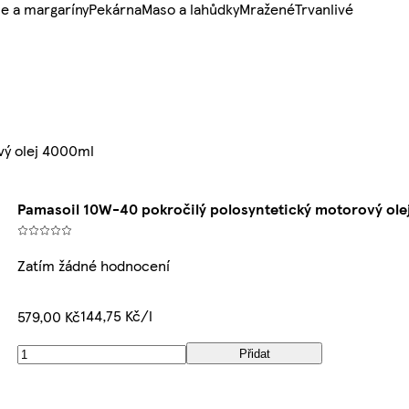
e a margaríny
Pekárna
Maso a lahůdky
Mražené
Trvanlivé
vý olej 4000ml
Pamasoil 10W-40 pokročilý polosyntetický motorový ol
Zatím žádné hodnocení
144,75 Kč/l
579,00 Kč
Přidat