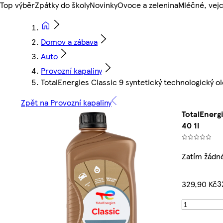
Top výběr
Zpátky do školy
Novinky
Ovoce a zelenina
Mléčné, vejc
Domov a zábava
Auto
Provozní kapaliny
TotalEnergies Classic 9 syntetický technologický o
Zpět na Provozní kapaliny
TotalEnerg
40 1l
Zatím žádn
3
329,90 Kč