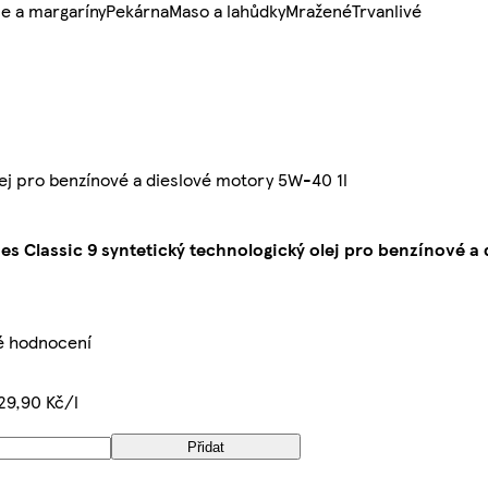
e a margaríny
Pekárna
Maso a lahůdky
Mražené
Trvanlivé
lej pro benzínové a dieslové motory 5W-40 1l
ies Classic 9 syntetický technologický olej pro benzínové 
é hodnocení
29,90 Kč/l
Přidat