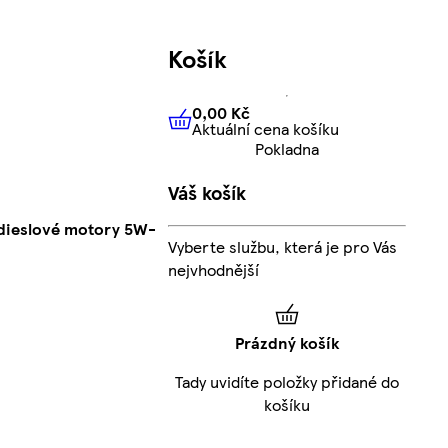
Košík
0,00 Kč
Aktuální cena košíku
0,00 Kč
Aktuální cena košíku
Pokladna
Váš košík
a dieslové motory 5W-
Vyberte službu, která je pro Vás
nejvhodnější
Prázdný košík
Tady uvidíte položky přidané do
košíku