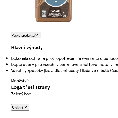
Popis produktu
Hlavní výhody
Dokonalá ochrana proti opotřebení a vynikající dlouhodob
Doporučený pro všechny benzinové a naftové motory (mul
Všechny způsoby jízdy: dlouhé cesty i jízda ve městě (čas
Množství: 1l
Loga třetí strany
Zelený bod
Složení