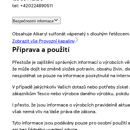
tel: +420224890511
Bezpečnostní informace
Obsahuje Alkaryl sulfonát vápenatý s dlouhým řetězcem. M
Zobrazit vše Provozní kapaliny
Příprava a použití
Přestože je zajištění správných informací o výrobcích vě
že může dojít ke změně složek potravin, obsahu živin, di
nespoléhat se pouze na informace poskytnuté na intern
V případě jakýchkoliv Vašich dotazů nebo potřeby získat
zákazníkům Tesco nebo výrobce daného výrobku, pokdu 
I přesto, že jsou informace o výrobcích pravidelně akt
však nemá vliv na Vaše práva dle zákona.
Tyto informace jsou podávány pouze pro osobní použití 
ani bez řádného uvedení zdroje.