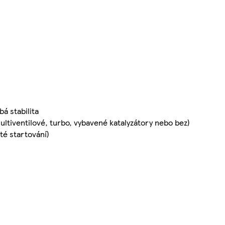
á stabilita
tiventilové, turbo, vybavené katalyzátory nebo bez)
té startování)