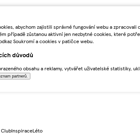
kies, abychom zajistili správné fungování webu a zpracovali 
ém případě zůstanou aktivní jen nezbytné cookies, které pot
odkaz Soukromí a cookies v patičce webu.
ících důvodů
azeného obsahu a reklamy, vytvářet uživatelské statistiky, uk
znam partnerů.
 Club
Inspirace
Léto