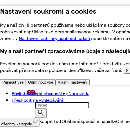
Nastavení soukromí a cookies
My a našich 18 partnerů používáme nebo ukládáme soubory coo
zobrazovat například také personalizovanou reklamu. V opačn
změnit v
Nastavení ochrany osobních údajů
nebo kliknutím na 
My a naši partneři zpracováváme údaje z následuj
Povolením souborů cookies nám umožníte měřit efektivitu zobr
používat přesná data o poloze a identifikovat vaše zařízení.
Se
Přijmout vše
Odmítnout vše
Vlastní nastavení
Přejít na hlavní obsah
English
Můj první nákup
Nápověda
Přeskočit na vyhledávání
Koupit teď
Oblíbené
Speciální nabídky
Online
Všechny kategorie