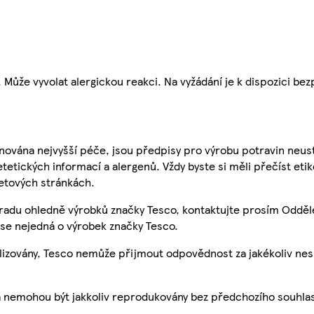
ůže vyvolat alergickou reakci. Na vyžádání je k dispozici bezp
nována nejvyšší péče, jsou předpisy pro výrobu potravin neust
etetických informací a alergenů. Vždy byste si měli přečíst eti
etových stránkách.
 radu ohledně výrobků značky Tesco, kontaktujte prosím Odděl
se nejedná o výrobek značky Tesco.
ualizovány, Tesco nemůže přijmout odpovědnost za jakékoliv ne
a nemohou být jakkoliv reprodukovány bez předchozího souhla