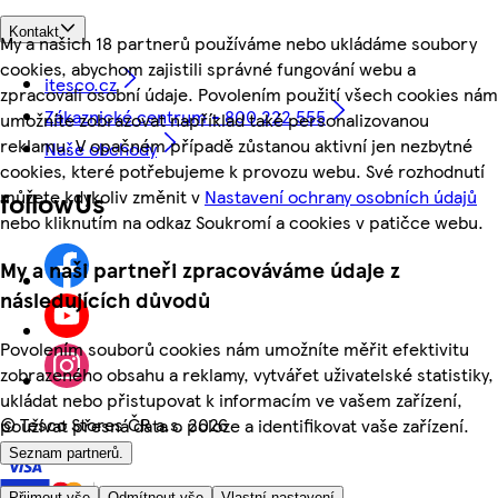
Kontakt
My a našich 18 partnerů používáme nebo ukládáme soubory
cookies, abychom zajistili správné fungování webu a
itesco.cz
zpracovali osobní údaje. Povolením použití všech cookies nám
Zákaznické centrum - 800 222 555
umožníte zobrazovat například také personalizovanou
reklamu. V opačném případě zůstanou aktivní jen nezbytné
Naše obchody
cookies, které potřebujeme k provozu webu. Své rozhodnutí
můžete kdykoliv změnit v
Nastavení ochrany osobních údajů
followUs
nebo kliknutím na odkaz Soukromí a cookies v patičce webu.
My a naši partneři zpracováváme údaje z
následujících důvodů
Povolením souborů cookies nám umožníte měřit efektivitu
zobrazeného obsahu a reklamy, vytvářet uživatelské statistiky,
ukládat nebo přistupovat k informacím ve vašem zařízení,
©
Tesco Stores ČR a.s. 2026
používat přesná data o poloze a identifikovat vaše zařízení.
Seznam partnerů.
Přijmout vše
Odmítnout vše
Vlastní nastavení