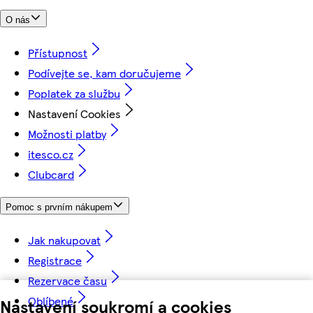
O nás
Přístupnost
Podívejte se, kam doručujeme
Poplatek za službu
Nastavení Cookies
Možnosti platby
itesco.cz
Clubcard
Pomoc s prvním nákupem
Jak nakupovat
Registrace
Rezervace času
Oblíbené
Nastavení soukromí a cookies