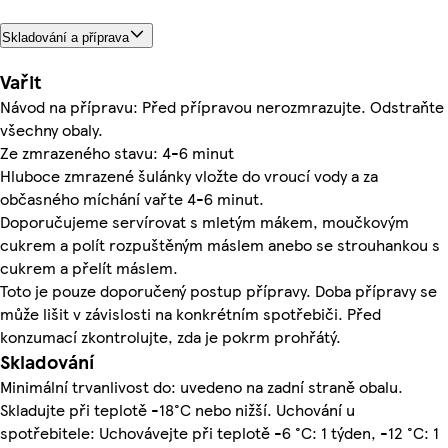
Skladování a příprava
Vařit
Návod na přípravu: Před přípravou nerozmrazujte. Odstraňte
všechny obaly.
Ze zmrazeného stavu: 4-6 minut
Hluboce zmrazené šulánky vložte do vroucí vody a za
občasného míchání vařte 4-6 minut.
Doporučujeme servírovat s mletým mákem, moučkovým
cukrem a polít rozpuštěným máslem anebo se strouhankou s
cukrem a přelít máslem.
Toto je pouze doporučený postup přípravy. Doba přípravy se
může lišit v závislosti na konkrétním spotřebiči. Před
konzumací zkontrolujte, zda je pokrm prohřátý.
Skladování
Minimální trvanlivost do: uvedeno na zadní straně obalu.
Skladujte při teplotě -18°C nebo nižší. Uchování u
spotřebitele: Uchovávejte při teplotě -6 °C: 1 týden, -12 °C: 1