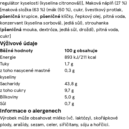
regulátor kyselosti (kyselina citronová))], Maková náplň (27 %)
[maková složka (63 %) (mák (50 %), cukr, švestkový protlak,
pšeničná
krupice,
pšeničné
klíčky, řepkový olej, pitná voda,
konzervant (kyselina sorbová), jedlá sůl), strouhanka
(
pšeničná
mouka, dextróza, jedlá sůl, droždí), pitná voda,
cukr]
Výživové údaje
Běžné hodnoty
100 g obsahuje
Energie
893 kJ/211 kcal
Tuky
1,7 g
z toho nasycené mastné
0,3 g
kyseliny
Sacharidy
43,8 g
z toho cukry
9,7 g
Bílkoviny
5,0 g
Sůl
0,7 g
Informace o alergenech
Výrobek může obsahovat mléko (vč. laktózy), skořápkové
plody, arašídy, sezam, celer, siřičitany, sóju a hořčici.