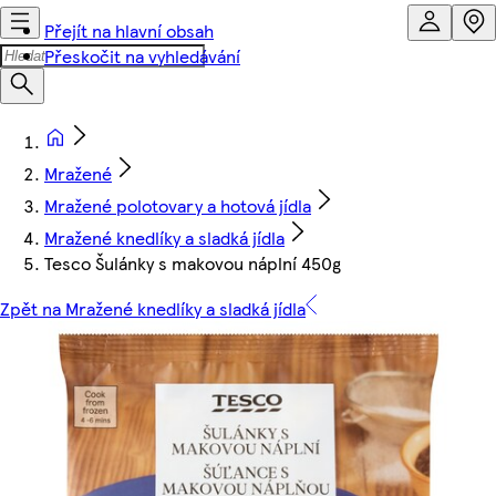
Přejít na hlavní obsah
Přeskočit na vyhledávání
Mražené
Mražené polotovary a hotová jídla
Mražené knedlíky a sladká jídla
Tesco Šulánky s makovou náplní 450g
Zpět na Mražené knedlíky a sladká jídla