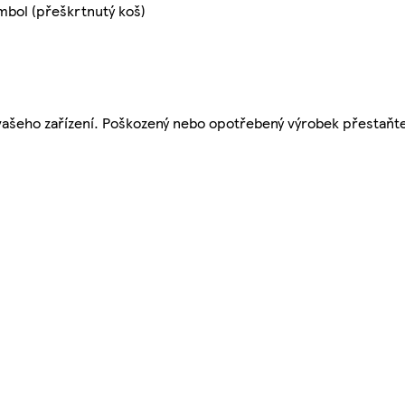
mbol (přeškrtnutý koš)
 vašeho zařízení. Poškozený nebo opotřebený výrobek přestaňte