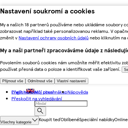
Nastavení soukromí a cookies
My a našich 18 partnerů používáme nebo ukládáme soubory coo
zobrazovat například také personalizovanou reklamu. V opačn
změnit v
Nastavení ochrany osobních údajů
nebo kliknutím na 
My a naši partneři zpracováváme údaje z následuj
Povolením souborů cookies nám umožníte měřit efektivitu zobr
používat přesná data o poloze a identifikovat vaše zařízení.
Se
Přijmout vše
Odmítnout vše
Vlastní nastavení
Přejít na hlavní obsah
English
Můj první nákup
Nápověda
Přeskočit na vyhledávání
Koupit teď
Oblíbené
Speciální nabídky
Online
Všechny kategorie