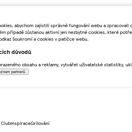
kies, abychom zajistili správné fungování webu a zpracovali 
ém případě zůstanou aktivní jen nezbytné cookies, které pot
odkaz Soukromí a cookies v patičce webu.
ících důvodů
azeného obsahu a reklamy, vytvářet uživatelské statistiky, uk
znam partnerů.
 Club
Inspirace
Grilování