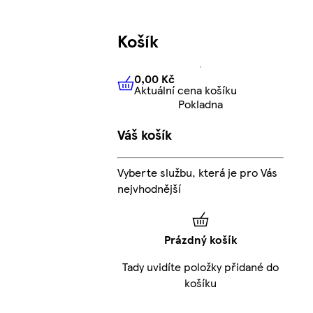
Košík
0,00 Kč
Aktuální cena košíku
0,00 Kč
Aktuální cena košíku
Pokladna
Váš košík
Vyberte službu, která je pro Vás
nejvhodnější
Prázdný košík
Tady uvidíte položky přidané do
košíku