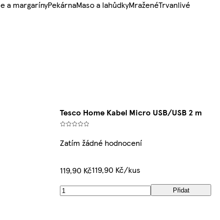
e a margaríny
Pekárna
Maso a lahůdky
Mražené
Trvanlivé
Tesco Home Kabel Micro USB/USB 2 m
Zatím žádné hodnocení
119,90 Kč/kus
119,90 Kč
Přidat