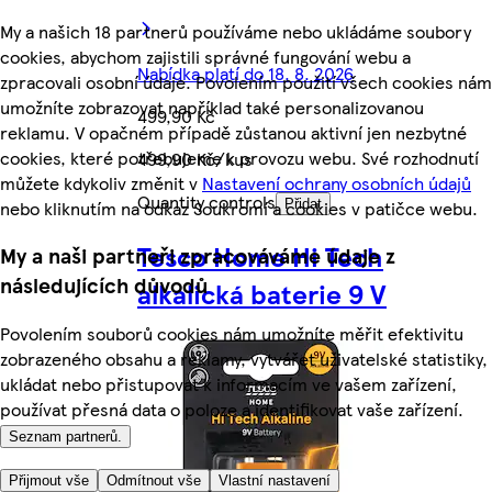
My a našich 18 partnerů používáme nebo ukládáme soubory
cookies, abychom zajistili správné fungování webu a
Nabídka platí do 18. 8. 2026
zpracovali osobní údaje. Povolením použití všech cookies nám
umožníte zobrazovat například také personalizovanou
499,90 Kč
reklamu. V opačném případě zůstanou aktivní jen nezbytné
cookies, které potřebujeme k provozu webu. Své rozhodnutí
499,90 Kč/kus
můžete kdykoliv změnit v
Nastavení ochrany osobních údajů
Quantity controls
nebo kliknutím na odkaz Soukromí a cookies v patičce webu.
Přidat
Tesco Home Hi Tech
My a naši partneři zpracováváme údaje z
následujících důvodů
alkalická baterie 9 V
Povolením souborů cookies nám umožníte měřit efektivitu
zobrazeného obsahu a reklamy, vytvářet uživatelské statistiky,
ukládat nebo přistupovat k informacím ve vašem zařízení,
používat přesná data o poloze a identifikovat vaše zařízení.
Seznam partnerů.
Přijmout vše
Odmítnout vše
Vlastní nastavení