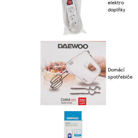
elektro
doplňky
Domácí
spotřebiče