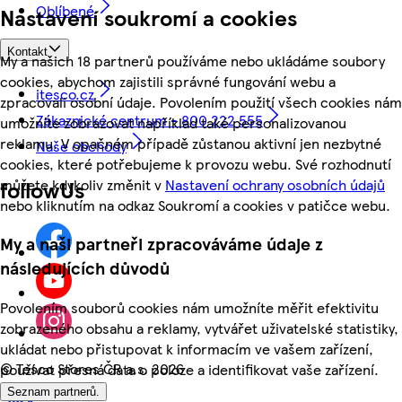
Oblíbené
Nastavení soukromí a cookies
Kontakt
My a našich 18 partnerů používáme nebo ukládáme soubory
cookies, abychom zajistili správné fungování webu a
itesco.cz
zpracovali osobní údaje. Povolením použití všech cookies nám
Zákaznické centrum - 800 222 555
umožníte zobrazovat například také personalizovanou
reklamu. V opačném případě zůstanou aktivní jen nezbytné
Naše obchody
cookies, které potřebujeme k provozu webu. Své rozhodnutí
můžete kdykoliv změnit v
Nastavení ochrany osobních údajů
followUs
nebo kliknutím na odkaz Soukromí a cookies v patičce webu.
My a naši partneři zpracováváme údaje z
následujících důvodů
Povolením souborů cookies nám umožníte měřit efektivitu
zobrazeného obsahu a reklamy, vytvářet uživatelské statistiky,
ukládat nebo přistupovat k informacím ve vašem zařízení,
©
Tesco Stores ČR a.s. 2026
používat přesná data o poloze a identifikovat vaše zařízení.
Seznam partnerů.