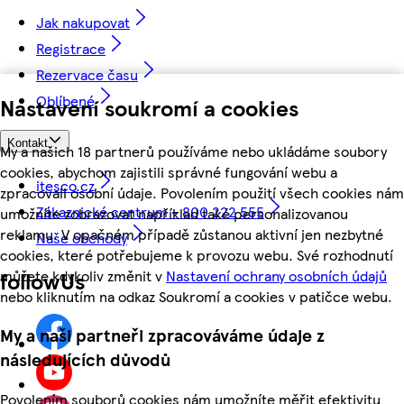
Jak nakupovat
Registrace
Rezervace času
Oblíbené
Nastavení soukromí a cookies
Kontakt
My a našich 18 partnerů používáme nebo ukládáme soubory
cookies, abychom zajistili správné fungování webu a
itesco.cz
zpracovali osobní údaje. Povolením použití všech cookies nám
Zákaznické centrum - 800 222 555
umožníte zobrazovat například také personalizovanou
reklamu. V opačném případě zůstanou aktivní jen nezbytné
Naše obchody
cookies, které potřebujeme k provozu webu. Své rozhodnutí
můžete kdykoliv změnit v
Nastavení ochrany osobních údajů
followUs
nebo kliknutím na odkaz Soukromí a cookies v patičce webu.
My a naši partneři zpracováváme údaje z
následujících důvodů
Povolením souborů cookies nám umožníte měřit efektivitu