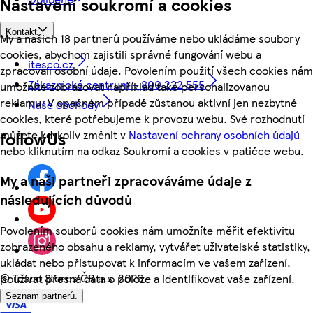
Nastavení soukromí a cookies
Kontakt
My a našich 18 partnerů používáme nebo ukládáme soubory
cookies, abychom zajistili správné fungování webu a
itesco.cz
zpracovali osobní údaje. Povolením použití všech cookies nám
Zákaznické centrum - 800 222 555
umožníte zobrazovat například také personalizovanou
reklamu. V opačném případě zůstanou aktivní jen nezbytné
Naše obchody
cookies, které potřebujeme k provozu webu. Své rozhodnutí
můžete kdykoliv změnit v
Nastavení ochrany osobních údajů
followUs
nebo kliknutím na odkaz Soukromí a cookies v patičce webu.
My a naši partneři zpracováváme údaje z
následujících důvodů
Povolením souborů cookies nám umožníte měřit efektivitu
zobrazeného obsahu a reklamy, vytvářet uživatelské statistiky,
ukládat nebo přistupovat k informacím ve vašem zařízení,
©
Tesco Stores ČR a.s. 2026
používat přesná data o poloze a identifikovat vaše zařízení.
Seznam partnerů.