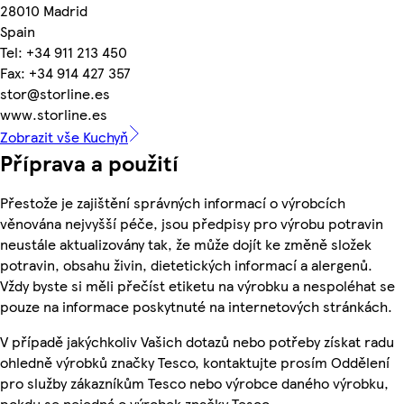
28010 Madrid
Spain
Tel: +34 911 213 450
Fax: +34 914 427 357
stor@storline.es
www.storline.es
Zobrazit vše Kuchyň
Příprava a použití
Přestože je zajištění správných informací o výrobcích
věnována nejvyšší péče, jsou předpisy pro výrobu potravin
neustále aktualizovány tak, že může dojít ke změně složek
potravin, obsahu živin, dietetických informací a alergenů.
Vždy byste si měli přečíst etiketu na výrobku a nespoléhat se
pouze na informace poskytnuté na internetových stránkách.
V případě jakýchkoliv Vašich dotazů nebo potřeby získat radu
ohledně výrobků značky Tesco, kontaktujte prosím Oddělení
pro služby zákazníkům Tesco nebo výrobce daného výrobku,
pokdu se nejedná o výrobek značky Tesco.