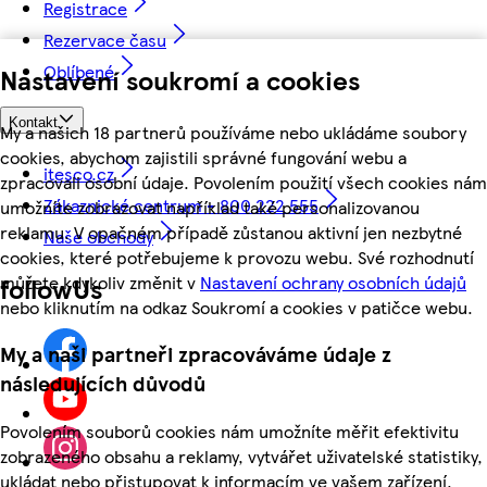
Registrace
Rezervace času
Oblíbené
Nastavení soukromí a cookies
Kontakt
My a našich 18 partnerů používáme nebo ukládáme soubory
cookies, abychom zajistili správné fungování webu a
itesco.cz
zpracovali osobní údaje. Povolením použití všech cookies nám
Zákaznické centrum - 800 222 555
umožníte zobrazovat například také personalizovanou
reklamu. V opačném případě zůstanou aktivní jen nezbytné
Naše obchody
cookies, které potřebujeme k provozu webu. Své rozhodnutí
můžete kdykoliv změnit v
Nastavení ochrany osobních údajů
followUs
nebo kliknutím na odkaz Soukromí a cookies v patičce webu.
My a naši partneři zpracováváme údaje z
následujících důvodů
Povolením souborů cookies nám umožníte měřit efektivitu
zobrazeného obsahu a reklamy, vytvářet uživatelské statistiky,
ukládat nebo přistupovat k informacím ve vašem zařízení,