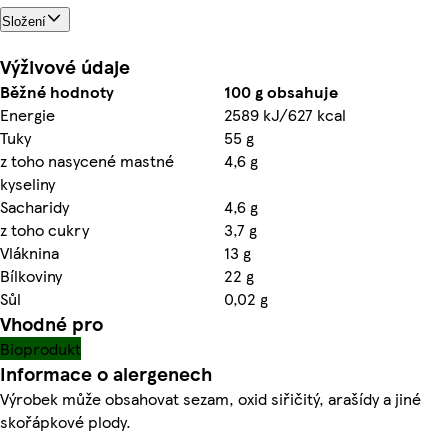
Složení
Výživové údaje
Běžné hodnoty
100 g obsahuje
Energie
2589 kJ/627 kcal
Tuky
55 g
z toho nasycené mastné
4,6 g
kyseliny
Sacharidy
4,6 g
z toho cukry
3,7 g
Vláknina
13 g
Bílkoviny
22 g
Sůl
0,02 g
Vhodné pro
Bioprodukt
Informace o alergenech
Výrobek může obsahovat sezam, oxid siřičitý, arašídy a jiné
skořápkové plody.