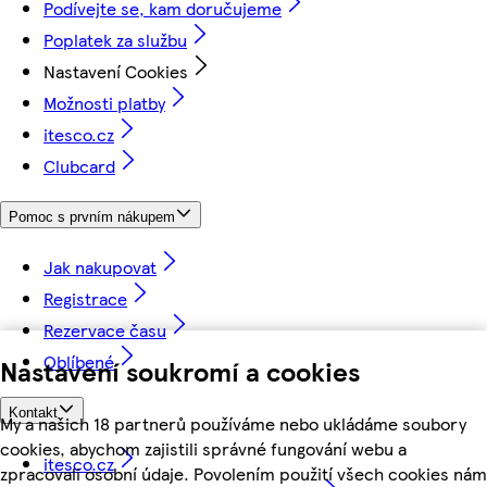
Podívejte se, kam doručujeme
Poplatek za službu
Nastavení Cookies
Možnosti platby
itesco.cz
Clubcard
Pomoc s prvním nákupem
Jak nakupovat
Registrace
Rezervace času
Oblíbené
Nastavení soukromí a cookies
Kontakt
My a našich 18 partnerů používáme nebo ukládáme soubory
cookies, abychom zajistili správné fungování webu a
itesco.cz
zpracovali osobní údaje. Povolením použití všech cookies nám