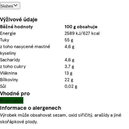
Složení
Výživové údaje
Běžné hodnoty
100 g obsahuje
Energie
2589 kJ/627 kcal
Tuky
55 g
z toho nasycené mastné
4,6 g
kyseliny
Sacharidy
4,6 g
z toho cukry
3,7 g
Vláknina
13 g
Bílkoviny
22 g
Sůl
0,02 g
Vhodné pro
Bioprodukt
Informace o alergenech
Výrobek může obsahovat sezam, oxid siřičitý, arašídy a jiné
skořápkové plody.