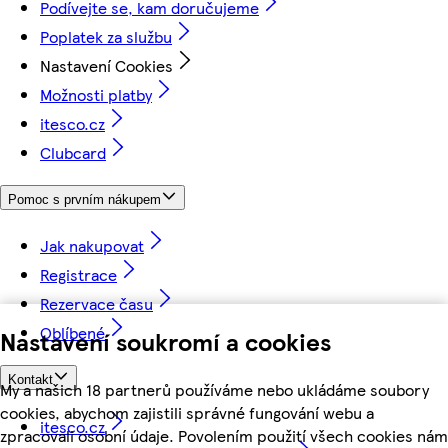
Podívejte se, kam doručujeme
Poplatek za službu
Nastavení Cookies
Možnosti platby
itesco.cz
Clubcard
Pomoc s prvním nákupem
Jak nakupovat
Registrace
Rezervace času
Oblíbené
Nastavení soukromí a cookies
Kontakt
My a našich 18 partnerů používáme nebo ukládáme soubory
cookies, abychom zajistili správné fungování webu a
itesco.cz
zpracovali osobní údaje. Povolením použití všech cookies nám