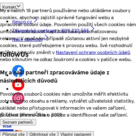
Kontakt
My a našich 18 partnerů používáme nebo ukládáme soubory
cookies, abychom zajistili správné fungování webu a
itesco.cz
zpracovali osobní údaje. Povolením použití všech cookies nám
Zákaznické centrum - 800 222 555
umožníte zobrazovat například také personalizovanou
reklamu. V opačném případě zůstanou aktivní jen nezbytné
Naše obchody
cookies, které potřebujeme k provozu webu. Své rozhodnutí
můžete kdykoliv změnit v
Nastavení ochrany osobních údajů
followUs
nebo kliknutím na odkaz Soukromí a cookies v patičce webu.
My a naši partneři zpracováváme údaje z
následujících důvodů
Povolením souborů cookies nám umožníte měřit efektivitu
zobrazeného obsahu a reklamy, vytvářet uživatelské statistiky,
ukládat nebo přistupovat k informacím ve vašem zařízení,
©
Tesco Stores ČR a.s. 2026
používat přesná data o poloze a identifikovat vaše zařízení.
Seznam partnerů.
Přijmout vše
Odmítnout vše
Vlastní nastavení