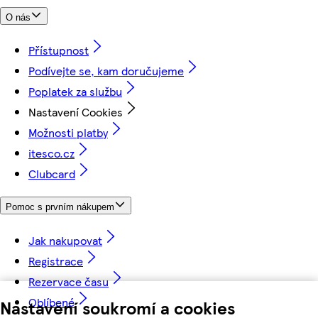
O nás
Přístupnost
Podívejte se, kam doručujeme
Poplatek za službu
Nastavení Cookies
Možnosti platby
itesco.cz
Clubcard
Pomoc s prvním nákupem
Jak nakupovat
Registrace
Rezervace času
Oblíbené
Nastavení soukromí a cookies