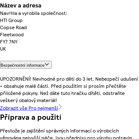
Název a adresa
Navrhla a vyrobila společnost:
HTI Group
Copse Road
Fleetwood
FY7 7NY
UK
Bezpečnostní informace
UPOZORNĚNÍ! Nevhodné pro děti do 3 let. Nebezpečí udušení
- obsahuje malé části. Před použitím si prosím přečtěte
přiložené pokyny. Než dáte tuto hračku dítěti, odstraňte
veškerý obalový materiál!
Zobrazit vše Pro nejmenší
Příprava a použití
Přestože je zajištění správných informací o výrobcích
věnována nejvyšší péče, jsou předpisy pro výrobu potravin