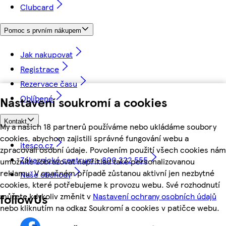
Clubcard
Pomoc s prvním nákupem
Jak nakupovat
Registrace
Rezervace času
Oblíbené
Nastavení soukromí a cookies
Kontakt
My a našich 18 partnerů používáme nebo ukládáme soubory
cookies, abychom zajistili správné fungování webu a
itesco.cz
zpracovali osobní údaje. Povolením použití všech cookies nám
Zákaznické centrum - 800 222 555
umožníte zobrazovat například také personalizovanou
reklamu. V opačném případě zůstanou aktivní jen nezbytné
Naše obchody
cookies, které potřebujeme k provozu webu. Své rozhodnutí
můžete kdykoliv změnit v
Nastavení ochrany osobních údajů
followUs
nebo kliknutím na odkaz Soukromí a cookies v patičce webu.