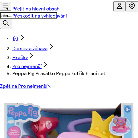
Přejít na hlavní obsah
Přeskočit na vyhledávání
Domov a zábava
Hračky
Pro nejmenší
Peppa Pig Prasátko Peppa kufřík hrací set
Zpět na Pro nejmenší