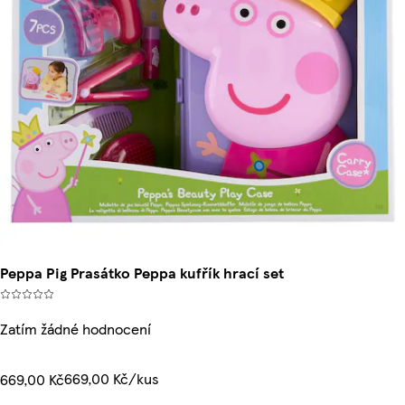
Peppa Pig Prasátko Peppa kufřík hrací set
Zatím žádné hodnocení
669,00 Kč/kus
669,00 Kč