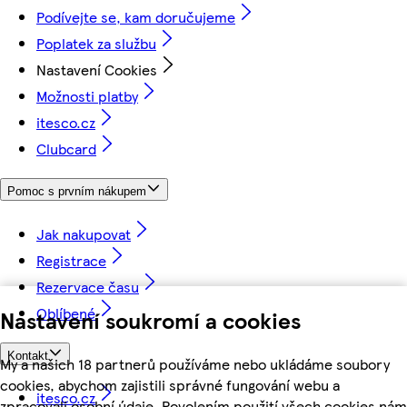
Podívejte se, kam doručujeme
Poplatek za službu
Nastavení Cookies
Možnosti platby
itesco.cz
Clubcard
Pomoc s prvním nákupem
Jak nakupovat
Registrace
Rezervace času
Oblíbené
Nastavení soukromí a cookies
Kontakt
My a našich 18 partnerů používáme nebo ukládáme soubory
cookies, abychom zajistili správné fungování webu a
itesco.cz
zpracovali osobní údaje. Povolením použití všech cookies nám