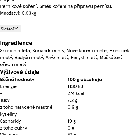
Perníkové koření. Směs koření na přípravu perníku.
Množství: 0.03kg
Složení
Ingredience
Skořice mletá, Koriandr mletý, Nové koření mleté, Hřebíček
mletý, Badyán mletý, Anýz mletý, Fenykl mletý, Muškátový
ořech mletý
Výživové údaje
Běžné hodnoty
100 g obsahuje
Energie
1130 kJ
-
274 kcal
Tuky
7,2 g
z toho nasycené mastné
0,9 g
kyseliny
Sacharidy
19 g
z toho cukry
0 g
Vláknina
52 g