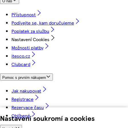
O nás
Přístupnost
Podívejte se, kam doručujeme
Poplatek za službu
Nastavení Cookies
Možnosti platby
itesco.cz
Clubcard
Pomoc s prvním nákupem
Jak nakupovat
Registrace
Rezervace času
Oblíbené
Nastavení soukromí a cookies