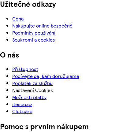
Užitečné odkazy
Cena
Nakupujte online bezpečně
Podmínky používání
Soukromí a cookies
O nás
Přístupnost
Podívejte se, kam doručujeme
Poplatek za službu
Nastavení Cookies
Možnosti platby
itesco.cz
Clubcard
Pomoc s prvním nákupem